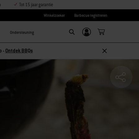
n
Tot 15 jaar garantie
Winkelzoeker
Barbecue registreren
Ondersteuning
Inloggen/
SEARCH
aanmelden
p -
Ontdek BBQs