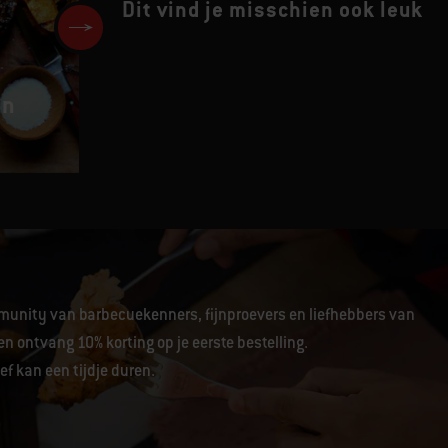
Dit vind je misschien ook leuk
en
GEGRILDE ONGLET STEAK MET
CAFÉ DE PARIS COMPOUND BO
unity van barbecuekenners, fijnproevers en liefhebbers van
en ontvang 10% korting op je eerste bestelling.
f kan een tijdje duren.