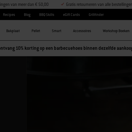
ellingen van meer dan € 50,00
Gratis retourneren van alle bestellinge
Recipes
Blog
BBQ Skills
eGift Cards
Grillfinder
Bakplaat
Pellet
Smart
Accessoires
Workshop Boeken
ntvang 10% korting op een barbecuehoes binnen dezelfde aankoo