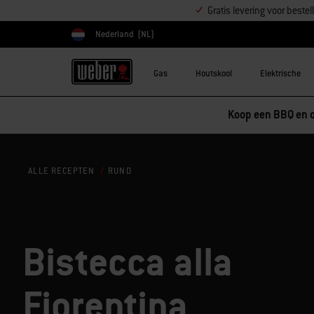
Gratis levering voor best
Nederland
(NL)
Kies land
Gas
Houtskool
Elektrische
Koop een BBQ en o
RUND
ALLE RECEPTEN
Bistecca alla
Fiorentina