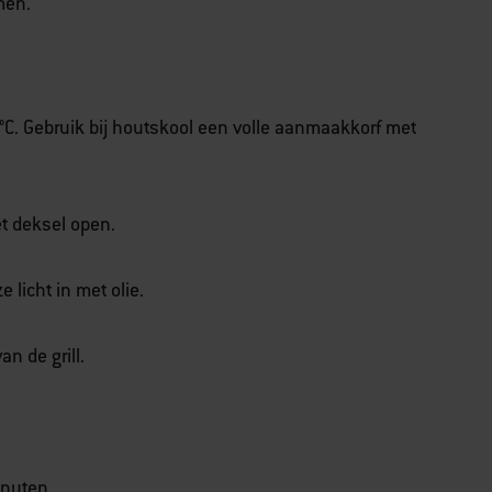
men.
50 °C. Gebruik bij houtskool een volle aanmaakkorf met
t deksel open.
 licht in met olie.
an de grill.
inuten.