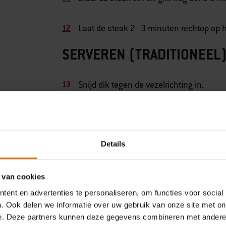
Laat de steak 2–3 minuten rechtop op he
SERVEREN (TRADITIONEEL)
Snijd dik tegen de vezelrichting in.
Afwerken met olijfolie.
Details
Kruiden royaal met grof zout en zwarte 
Direct serveren, zonder sauzen.
 van cookies
ent en advertenties te personaliseren, om functies voor social
. Ook delen we informatie over uw gebruik van onze site met on
e. Deze partners kunnen deze gegevens combineren met andere i