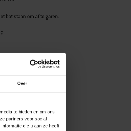
t bot staan om af te garen.
:
Over
peper.
 media te bieden en om ons
ze partners voor social
nformatie die u aan ze heeft