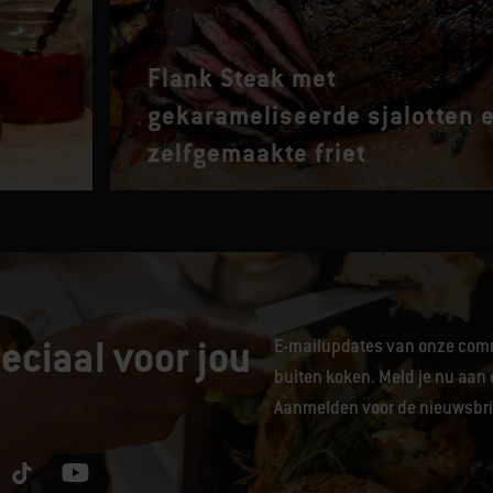
Flank Steak met
gekarameliseerde sjalotten 
zelfgemaakte friet
eciaal voor jou
E-mailupdates van onze comm
buiten koken. Meld je nu aan 
Aanmelden voor de nieuwsbrie