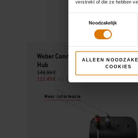
verstrekt of die ze hebben v
Toestemmingsselectie
Noodzakelijk
Weber Connect Smart Grilling
ALLEEN NOODZAKE
Hub
COOKIES
149,99 €
112,49 €
incl. BTW
Meer informatie