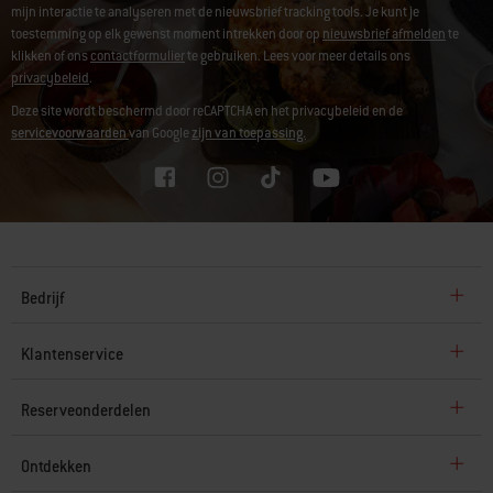
mijn interactie te analyseren met de nieuwsbrief tracking tools. Je kunt je
toestemming op elk gewenst moment intrekken door op
nieuwsbrief afmelden
te
klikken of ons
contactformulier
te gebruiken. Lees voor meer details ons
privacybeleid
.
Deze site wordt beschermd door reCAPTCHA en het privacybeleid en de
servicevoorwaarden
van Google
zijn van toepassing.
Bedrijf
Klantenservice
Reserveonderdelen
Ontdekken