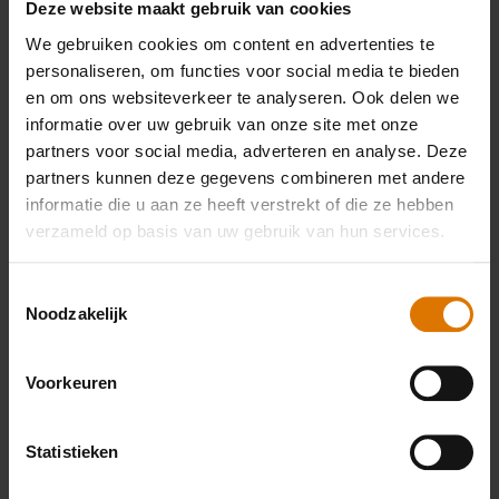
Deze website maakt gebruik van cookies
We gebruiken cookies om content en advertenties te
personaliseren, om functies voor social media te bieden
Wat heb je nodig?
en om ons websiteverkeer te analyseren. Ook delen we
informatie over uw gebruik van onze site met onze
Aanbevolen
partners voor social media, adverteren en analyse. Deze
partners kunnen deze gegevens combineren met andere
accessoires
informatie die u aan ze heeft verstrekt of die ze hebben
verzameld op basis van uw gebruik van hun services.
Toestemmingsselectie
Wok tool set
Schort
WEBER
Noodzakelijk
CRAFTE
Meer
Meer
wok en
Voorkeuren
informatie
informatie
stomer
Meer
Statistieken
infor