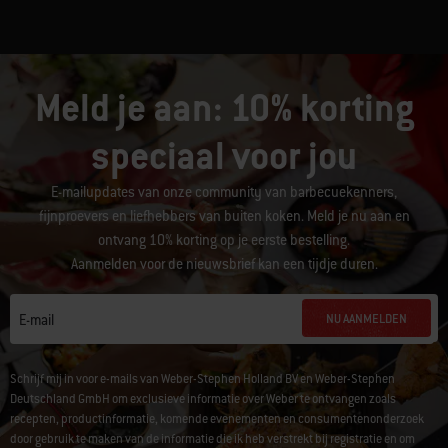
Meld je aan: 10% korting
speciaal voor jou
E-mailupdates van onze community van barbecuekenners,
fijnproevers en liefhebbers van buiten koken. Meld je nu aan en
ontvang 10% korting op je eerste bestelling.
Aanmelden voor de nieuwsbrief kan een tijdje duren.
NU AANMELDEN
E-mail
Schrijf mij in voor e-mails van Weber-Stephen Holland BV en Weber-Stephen
Deutschland GmbH om exclusieve informatie over Weber te ontvangen zoals
recepten, productinformatie, komende evenementen en consumentenonderzoek
door gebruik te maken van de informatie die ik heb verstrekt bij registratie en om