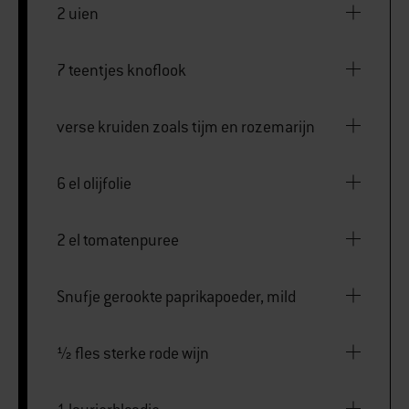
2 uien
7 teentjes knoflook
verse kruiden zoals tijm en rozemarijn
6 el olijfolie
2 el tomatenpuree
Snufje gerookte paprikapoeder, mild
½ fles sterke rode wijn