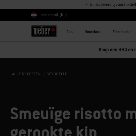
Gratis levering voor best
Nederland
(NL)
Kies land
Gas
Houtskool
Elektrische
Koop een BBQ en o
GEVOGELTE
ALLE RECEPTEN
Smeuïge risotto 
gerookte kip