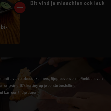
Dit vind je misschien ook leuk
Gegrilde kip met
bi-
aardappelwedges en
kruidendressing
unity van barbecuekenners, fijnproevers en liefhebbers van
en ontvang 10% korting op je eerste bestelling.
f kan een tijdje duren.