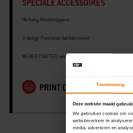
SPECIALE ACCESSOIRES
Hickory Houtsnippers
3-delige Precision barbecueset
WEBER CRAFTED-wok en stomer
PRINT DEZE LIJST
Toestemming
Deze website maakt gebruik
We gebruiken cookies om cont
websiteverkeer te analyseren
media, adverteren en analys