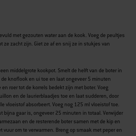
gevuld met gezouten water aan de kook. Voeg de peultjes
ze zacht zijn. Giet ze af en snij ze in stukjes van
een middelgrote kookpot. Smelt de helft van de boter in
 de knoflook en ui toe en laat ongeveer 5 minuten
oe en roer tot de korrels bedekt zijn met boter. Voeg
llon en de laurierblaadjes toe en laat sudderen, door
alle vloeistof absorbeert. Voeg nog 125 ml vloeistof toe.
jst bijna gaar is, ongeveer 25 minuten in totaal. Verwijder
 parmezaan en de resterende boter samen met de kip en
 het vuur om te verwarmen. Breng op smaak met peper en