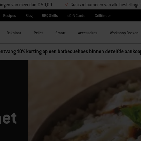
ellingen van meer dan € 50,00
Gratis retourneren van alle bestellinge
Recipes
Blog
BBQ Skills
eGift Cards
Grillfinder
Bakplaat
Pellet
Smart
Accessoires
Workshop Boeken
ntvang 10% korting op een barbecuehoes binnen dezelfde aankoo
met