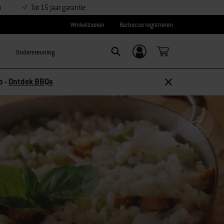
n
Tot 15 jaar garantie
Winkelzoeker
Barbecue registreren
Ondersteuning
Inloggen/
SEARCH
aanmelden
p -
Ontdek BBQs