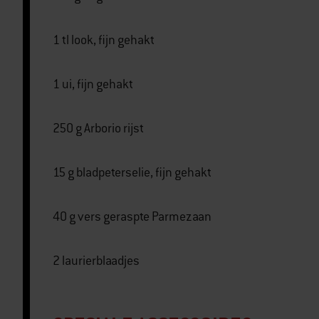
1 tl look, fijn gehakt
1 ui, fijn gehakt
250 g Arborio rijst
15 g bladpeterselie, fijn gehakt
40 g vers geraspte Parmezaan
2 laurierblaadjes