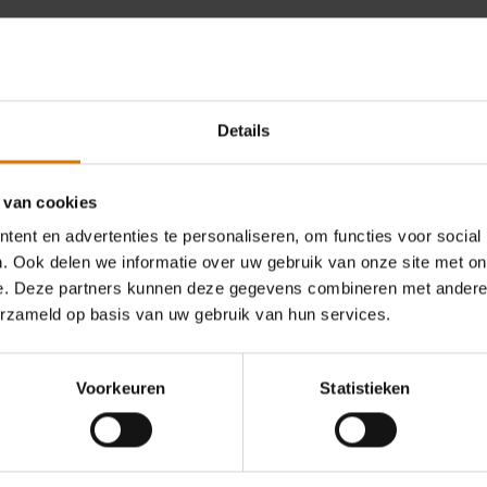
Wat heb je nodig?
Aanbevolen accessoire
Details
 van cookies
Weber Connect Smart Grilling
ent en advertenties te personaliseren, om functies voor social
. Ook delen we informatie over uw gebruik van onze site met on
Hub
e. Deze partners kunnen deze gegevens combineren met andere i
149,99 €
erzameld op basis van uw gebruik van hun services.
112,49 €
incl. BTW
Meer informatie
Voorkeuren
Statistieken