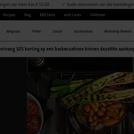
ellingen van meer dan € 50,00
Gratis retourneren van alle bestellinge
Recipes
Blog
BBQ Skills
eGift Cards
Grillfinder
Bakplaat
Pellet
Smart
Accessoires
Workshop Boeken
ntvang 10% korting op een barbecuehoes binnen dezelfde aankoo