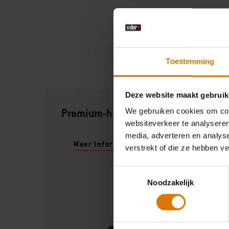
Toestemming
Deze website maakt gebruik
Premium-handschoenen
We gebruiken cookies om cont
websiteverkeer te analyseren
media, adverteren en analys
Meer informatie
verstrekt of die ze hebben v
Toestemmingsselectie
Noodzakelijk