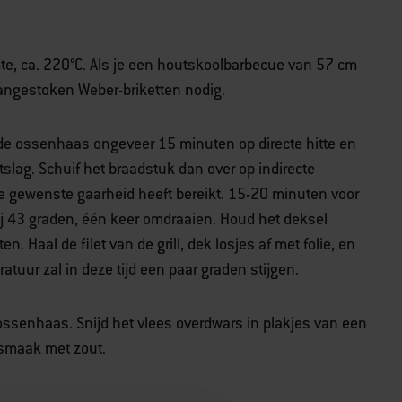
te, ca. 220°C. Als je een houtskoolbarbecue van 57 cm
 aangestoken Weber-briketten nodig.
i de ossenhaas ongeveer 15 minuten op directe hitte en
slag. Schuif het braadstuk dan over op indirecte
e gewenste gaarheid heeft bereikt. 15-20 minuten voor
ij 43 graden, één keer omdraaien. Houd het deksel
en. Haal de filet van de grill, dek losjes af met folie, en
atuur zal in deze tijd een paar graden stijgen.
 ossenhaas. Snijd het vlees overdwars in plakjes van een
 smaak met zout.