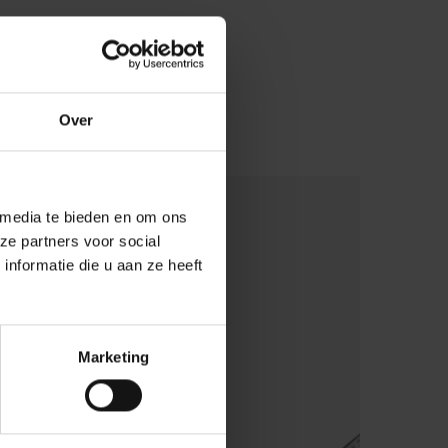
s
Over
Deluxe koksmes
 media te bieden en om ons
ze partners voor social
nformatie die u aan ze heeft
Meer informatie
Marketing