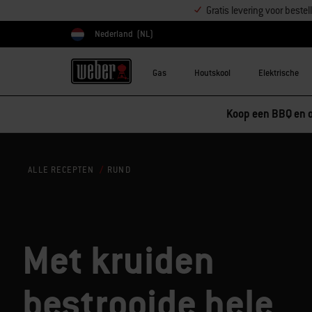
Gratis levering voor best
Nederland
(NL)
Kies land
Gas
Houtskool
Elektrische
Koop een BBQ en o
RUND
ALLE RECEPTEN
Met kruiden
bestrooide hele