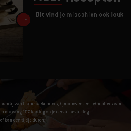
Dit vind je misschien ook leuk
ULTIMATE RIBEYE STEAK
SANDWICH
unity van barbecuekenners, fijnproevers en liefhebbers van
en ontvang 10% korting op je eerste bestelling.
f kan een tijdje duren.