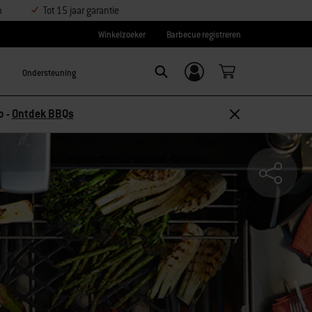
n
Tot 15 jaar garantie
Winkelzoeker
Barbecue registreren
Ondersteuning
Inloggen/
SEARCH
aanmelden
p -
Ontdek BBQs