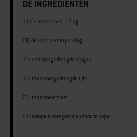
DE INGREDIËNTEN
1 hele ossenhaas, 1-2 kg
Olijfolie van eerste persing
1½ eetlepel gedroogde dragon
1½ theelepel gedroogde tijm
2½ theelepels zout
2 theelepels versgemalen zwarte peper