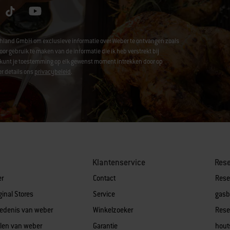
chland GmbH om exclusieve informatie over Weber te ontvangen zoals
ebruik te maken van de informatie die ik heb verstrekt bij
 Je kunt je toestemming op elk gewenst moment intrekken door op
r details ons
privacybeleid
.
Klantenservice
Res
er
Contact
Rese
ginal Stores
Service
gasb
edenis van weber
Winkelzoeker
Rese
len van weber
Garantie
hout