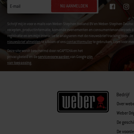
NU AANMELDEN
E-mail
Schrijf mij in voor e-mails van Weber-Stephen Holland BV en Weber-Stephen Deuts
recepten, productinformatie, komende evenementen en consumentenonderzoek door g
registratie en om mijn interactie te analyseren met de nieuwsbrief tracking tools.
nieuwsbrief afmelden
te klikken of ons
contactformulier
te gebruiken. Lees voor mee
Deze site wordt beschermd door reCAPTCHA en het
privacybeleid en de
servicevoorwaarden
van Google
zijn
van toepassing.
Bedrijf
Over web
Weber Ori
De geschi
De voorde