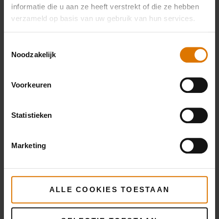
informatie
Meer
informatie die u aan ze heeft verstrekt of die ze hebben
informatie
verzameld op basis van uw gebruik van hun services.
Toestemmingsselectie
Noodzakelijk
Voorkeuren
Statistieken
Marketing
ALLE COOKIES TOESTAAN