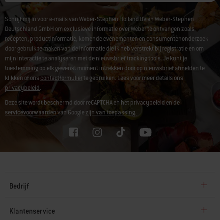
Schrijf mij in voor e-mails van Weber-Stephen Holland BV en Weber-Stephen
Deutschland GmbH om exclusieve informatie over Weber te ontvangen zoals
recepten, productinformatie, komende evenementen en consumentenonderzoek
door gebruik te maken van de informatie die ik heb verstrekt bij registratie en om
mijn interactie te analyseren met de nieuwsbrief tracking tools. Je kunt je
toestemming op elk gewenst moment intrekken door op
nieuwsbrief afmelden
te
klikken of ons
contactformulier
te gebruiken. Lees voor meer details ons
privacybeleid
.
Deze site wordt beschermd door reCAPTCHA en het privacybeleid en de
servicevoorwaarden
van Google
zijn van toepassing.
Bedrijf
Klantenservice