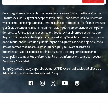
Quiero registrarme para recibir mensajes por correo electrónico de Weber-Stephen
Products S.A. de C.V. y Weber-Stephen Products LLC con contenidos exclusivos de
Weber como, por ejemplo, recetas, información sobre productos y próximos eventos,
y análisis de consumo, mediante la información que he proporcionado como parte
del registro. Para cancelar tu suscripción, debes revisar el correo electrónico que
llego a tu bandeja de entrada por parte de marketing@mail.latam.weber.com y en la
parte inferior encontraras la siguiente leyenda “Si quieres darte de baja de nuestra
lista de correo o modificar sus datos, pulse aquí” y te llevara al centro de
preferencias ligado al correo electrónico registrado donde podrás cancelar tu
suscripción o cambiar tus preferencias. Para más información, consulta nuestra
Política de Privacidad
.
Esta página está protegida por el sistema reCAPTCHA; son aplicables la
Política de
Privacidad
y los
términos de servicio
de Google.