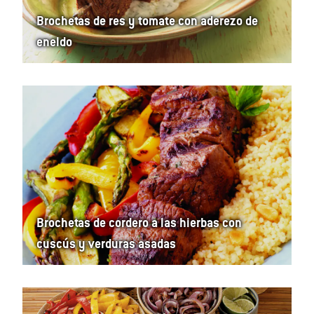
Brochetas de res y tomate con aderezo de
eneldo
Brochetas de cordero a las hierbas con
cuscús y verduras asadas