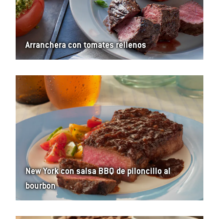
Arranchera con tomates rellenos
New York con salsa BBQ de piloncillo al
bourbon