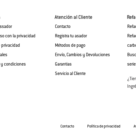
a
Atención al Cliente
Refa
assador
Contacto
Refa
o con la privacidad
Registra tu asador
Refa
e privacidad
Métodos de pago
carb
gales
Envío, Cambios y Devoluciones
Busc
 y condiciones
Garantias
serie
Servicio al Cliente
¿Tie
Ingré
Contacto
Política de privacidad
A