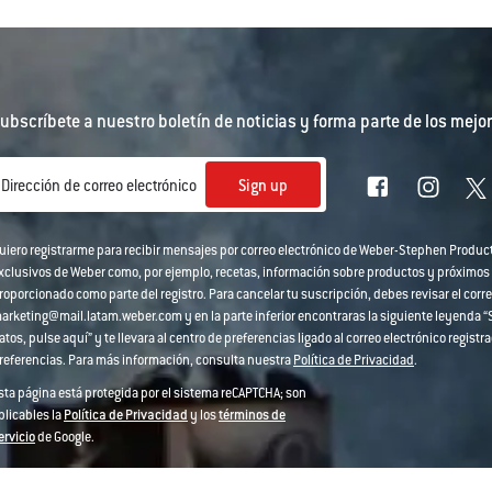
ubscríbete a nuestro boletín de noticias y forma parte de los mejor
Sign up
Dirección de correo electrónico
uiero registrarme para recibir mensajes por correo electrónico de Weber-Stephen Produc
xclusivos de Weber como, por ejemplo, recetas, información sobre productos y próximos
roporcionado como parte del registro. Para cancelar tu suscripción, debes revisar el corre
arketing@mail.latam.weber.com y en la parte inferior encontraras la siguiente leyenda “Si
atos, pulse aquí” y te llevara al centro de preferencias ligado al correo electrónico regi
referencias. Para más información, consulta nuestra
Política de Privacidad
.
sta página está protegida por el sistema reCAPTCHA; son
plicables la
Política de Privacidad
y los
términos de
ervicio
de Google.