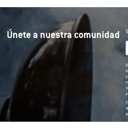
Únete a nuestra comunidad
S
Q
e
p
m
d
p
E
a
s