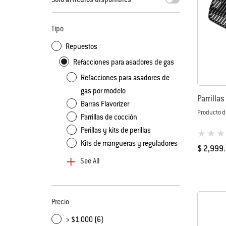
Tipo
Repuestos
Refacciones para asadores de gas
Refacciones para asadores de
gas por modelo
Parrilla
Barras Flavorizer
Producto d
Parrillas de cocción
Perillas y kits de perillas
0 de 5 (va
Kits de mangueras y reguladores
$ 2,999
See All
Color Op
Precio
> $1.000 (6)