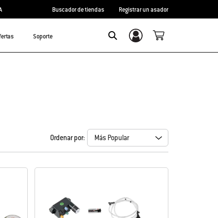
A
Buscador de tiendas
Registrar un asador
fertas
Soporte
Inicio de sesión/registro
Search
Ordenar por: