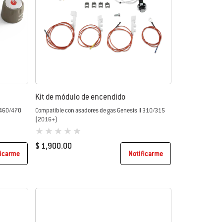
Kit de módulo de encendido
 460/470
Compatible con asadores de gas Genesis II 310/315
(2016+)
0 de 5 (valoración de los clientes)
$ 1,900.00
ficarme
Notificarme
Color Options