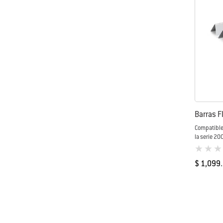
Barras F
Compatibles
la serie 200
0 de 5 (va
$ 1,099
Color Op