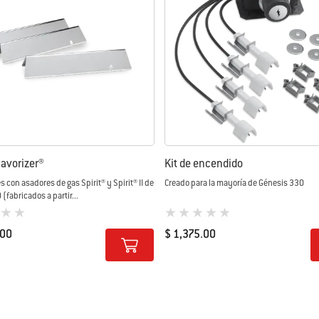
lavorizer®
Kit de encendido
 con asadores de gas Spirit® y Spirit® II de
Creado para la mayoría de Génesis 330
 (fabricados a partir...
loración de los clientes)
0 de 5 (valoración de los clientes)
.00
$ 1,375.00
tions
Color Options