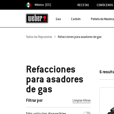
México
(ES)
RECETAS
CONÓCENOS
Elegir país
Gas
Carbón
Pellets de Madera
Todos los Repuestos
Refacciones para asadores de gas
Refacciones
6 result
para asadores
de gas
Filtrar por
Limpiar filtros
Al seleccionar cualquiera de los filtros, la página se actual
Sólo artículos disponibles