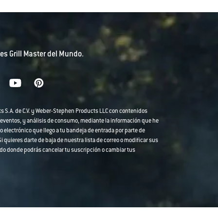
es Grill Master del Mundo.
ts S.A. de C.V. y Weber-Stephen Products LLC con contenidos
 eventos, y análisis de consumo, mediante la información que he
o electrónico que llego a tu bandeja de entrada por parte de
 quieres darte de baja de nuestra lista de correo o modificar sus
strado donde podrás cancelar tu suscripción o cambiar tus