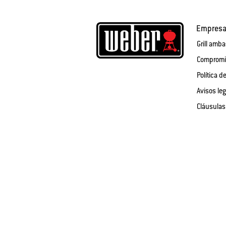
Empres
Grill amb
Compromis
Política d
Avisos le
Cláusulas