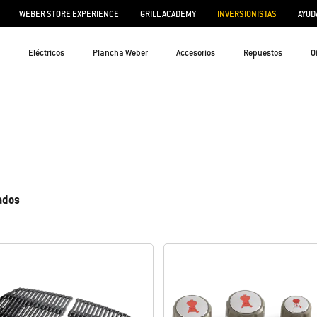
WEBER STORE EXPERIENCE
GRILL ACADEMY
INVERSIONISTAS
AYUD
Eléctricos
Plancha Weber
Accesorios
Repuestos
O
ados
izará con nuevos resultados.