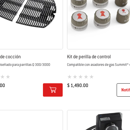
s de cocción
Kit de perilla de control
iseñado para parrillas Q 300/3000
Compatible con asadores de gas Summit®
loración de los clientes)
0 de 5 (valoración de los clientes)
.00
$ 1,490.00
Noti
tions
Color Options