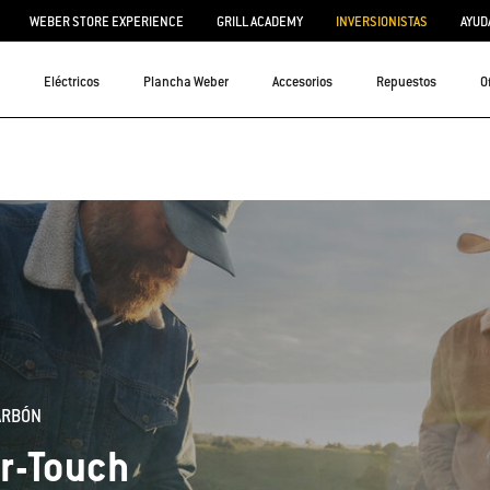
WEBER STORE EXPERIENCE
GRILL ACADEMY
INVERSIONISTAS
AYUD
Eléctricos
Plancha Weber
Accesorios
Repuestos
O
CARBÓN
r-Touch