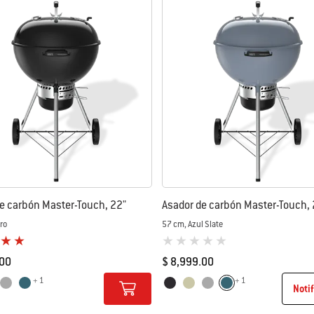
e carbón Master-Touch, 22"
Asador de carbón Master-Touch, 
ro
57 cm, Azul Slate
loración de los clientes)
0 de 5 (valoración de los clientes)
.00
$ 8,999.00
+ 1
+ 1
tions
Color Options
il
Humo
Azul Slate
Negro
Marfil
Humo
Azul Slate
Noti