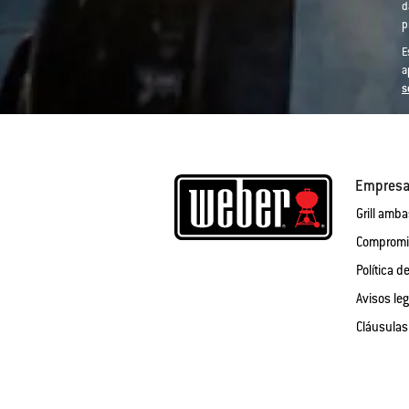
d
p
E
a
s
Empres
Grill amb
Compromis
Política d
Avisos le
Cláusulas