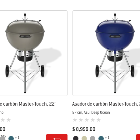
e carbón Master-Touch, 22"
Asador de carbón Master-Touch, 
mo
57 cm, Azul Deep Ocean
loración de los clientes)
0 de 5 (valoración de los clientes)
.00
$ 8,999.00
+ 1
+ 1
tions
Color Options
il
Humo
Azul Slate
Negro
Marfil
Humo
Azul Slate