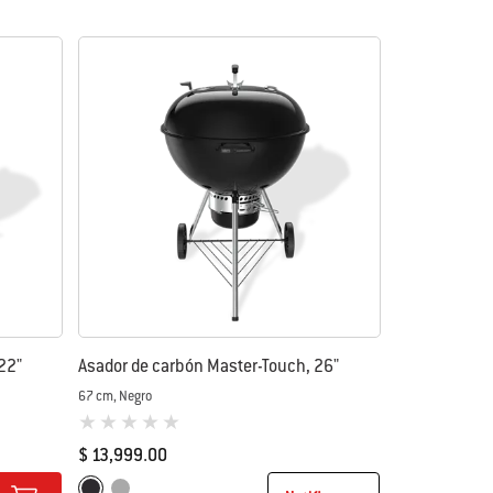
22"
Asador de carbón Master-Touch, 26"
67 cm, Negro
0 de 5 (valoración de los clientes)
$ 13,999.00
Color Options
Negro
Gris cenizo