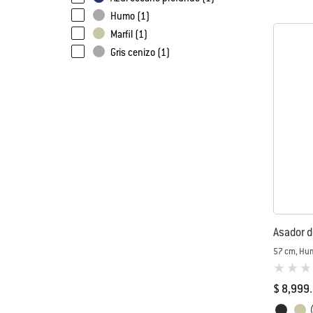
Humo (1)
Marfil (1)
Gris cenizo (1)
Asador d
57 cm, Hu
0 de 5 (va
$ 8,999
Color Op
Negro
Marf