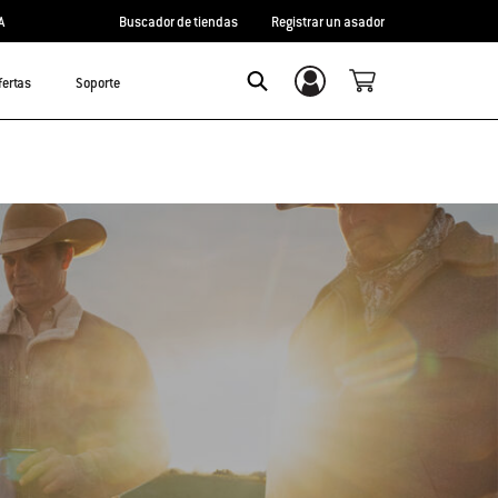
A
Buscador de tiendas
Registrar un asador
fertas
Soporte
Inicio de sesión/registro
Search