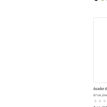
Asador d
67 cm, Gris
0 de 5 (va