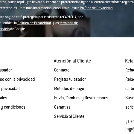
atos, pulse aquí” y te llevara al centro de preferencias ligado al correo electrónico regi
referencias. Para más información, consulta nuestra
Política de Privacidad
.
sta página está protegida por el sistema reCAPTCHA; son
plicables la
Política de Privacidad
y los
términos de
ervicio
de Google.
a
Atención al Cliente
Refa
assador
Contacto
Refa
o con la privacidad
Registra tu asador
Refa
e privacidad
Métodos de pago
carb
gales
Envío, Cambios y Devoluciones
Busc
 y condiciones
Garantias
serie
Servicio al Cliente
¿Tie
Ingré