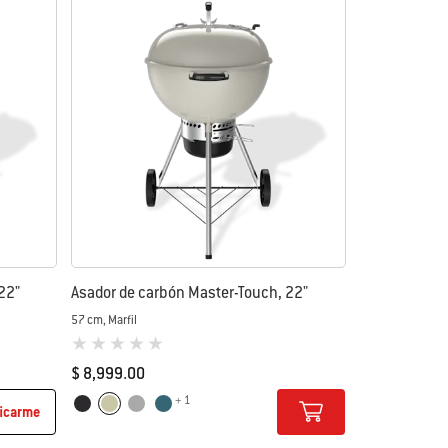
22"
Asador de carbón Master-Touch, 22"
57 cm, Marfil
0 de 5 (valoración de los clientes)
$ 8,999.00
+ 1
Color Options
Negro
Marfil
Humo
Azul Slate
ficarme