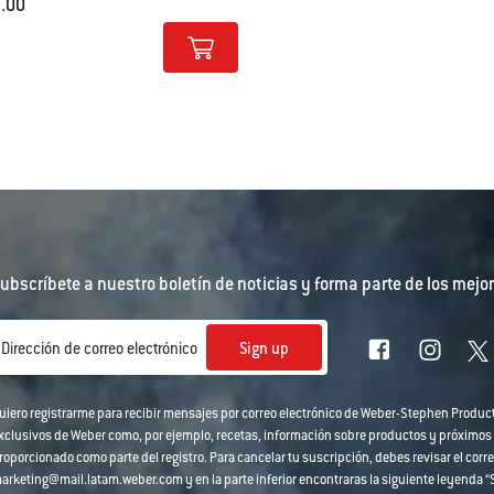
9.00
tions
 cenizo
ubscríbete a nuestro boletín de noticias y forma parte de los mejor
Sign up
Dirección de correo electrónico
uiero registrarme para recibir mensajes por correo electrónico de Weber-Stephen Produc
xclusivos de Weber como, por ejemplo, recetas, información sobre productos y próximos
roporcionado como parte del registro. Para cancelar tu suscripción, debes revisar el corre
arketing@mail.latam.weber.com y en la parte inferior encontraras la siguiente leyenda “Si