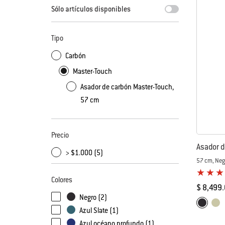
Sólo artículos disponibles
Tipo
Carbón
Master-Touch
Asador de carbón Master-Touch,
57 cm
Precio
Asador d
> $1.000 (5)
57 cm, Neg
5 de 5 (va
Colores
$ 8,499
Negro (2)
Color Op
Negro
Marf
Azul Slate (1)
Azul océano profundo (1)