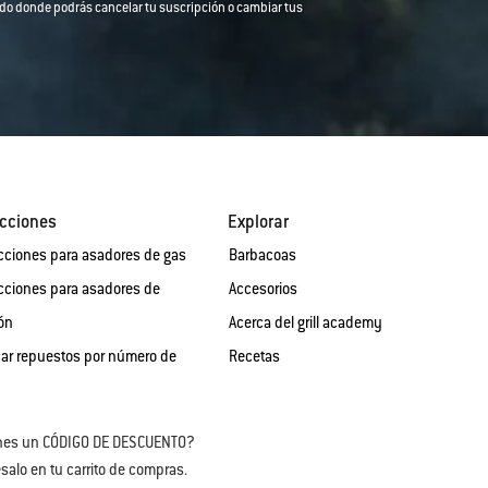
strado donde podrás cancelar tu suscripción o cambiar tus
cciones
Explorar
cciones para asadores de gas
Barbacoas
cciones para asadores de
Accesorios
ón
Acerca del grill academy
ar repuestos por número de
Recetas
nes un CÓDIGO DE DESCUENTO?
salo en tu carrito de compras.