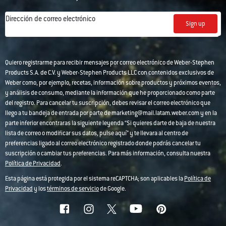
Dirección de correo electrónico
Sign up
Quiero registrarme para recibir mensajes por correo electrónico de Weber-Stephen
Products S.A. de C.V. y Weber-Stephen Products LLC con contenidos exclusivos de
Weber como, por ejemplo, recetas, información sobre productos y próximos eventos,
y análisis de consumo, mediante la información que he proporcionado como parte
del registro. Para cancelar tu suscripción, debes revisar el correo electrónico que
llego a tu bandeja de entrada por parte de marketing@mail.latam.weber.com y en la
parte inferior encontraras la siguiente leyenda “Si quieres darte de baja de nuestra
lista de correo o modificar sus datos, pulse aquí” y te llevara al centro de
preferencias ligado al correo electrónico registrado donde podrás cancelar tu
suscripción o cambiar tus preferencias. Para más información, consulta nuestra
Política de Privacidad
.
Esta página está protegida por el sistema reCAPTCHA; son aplicables la
Política de
Privacidad
y los
términos de servicio
de Google.