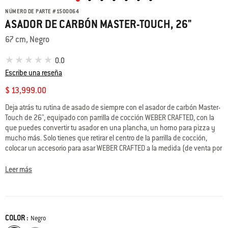
NÚMERO DE PARTE
#
1500064
ASADOR DE CARBÓN MASTER-TOUCH, 26"
67 cm, Negro
0.0
Escribe una reseña
$ 13,999.00
Deja atrás tu rutina de asado de siempre con el asador de carbón Master-
Touch de 26", equipado con parrilla de cocción WEBER CRAFTED, con la
que puedes convertir tu asador en una plancha, un horno para pizza y
mucho más. Solo tienes que retirar el centro de la parrilla de cocción,
colocar un accesorio para asar WEBER CRAFTED a la medida (de venta por
separado) y experimentar preparando pizzas, hot cakes, hamburguesas
aplastadas, cortes sellados a la perfección, postres horneados y otras
Leer más
deliciosas creaciones. Este asador también es ideal para ahumar
costillas, brisket, piezas de carne y mucho más con solo seleccionar el
ajuste para ahumar de las ventilas inferiores, que controlan el flujo de aire
hacia las llamas para dar uniformidad a la cocción low‘n’slow. Alimenta a
COLOR :
Color
Negro
una multitud con facilidad y cocina varios alimentos a la vez en la amplia