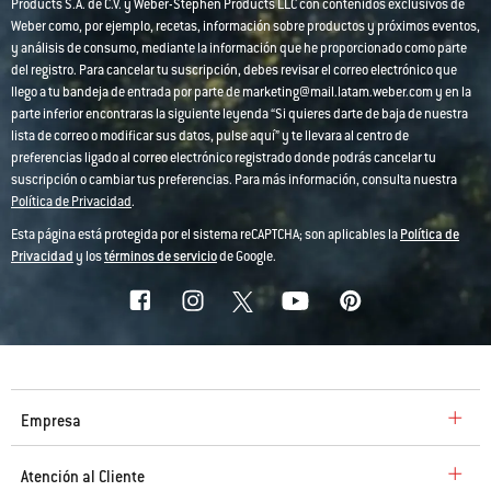
Products S.A. de C.V. y Weber-Stephen Products LLC con contenidos exclusivos de
Weber como, por ejemplo, recetas, información sobre productos y próximos eventos,
y análisis de consumo, mediante la información que he proporcionado como parte
del registro. Para cancelar tu suscripción, debes revisar el correo electrónico que
llego a tu bandeja de entrada por parte de marketing@mail.latam.weber.com y en la
parte inferior encontraras la siguiente leyenda “Si quieres darte de baja de nuestra
lista de correo o modificar sus datos, pulse aquí” y te llevara al centro de
preferencias ligado al correo electrónico registrado donde podrás cancelar tu
suscripción o cambiar tus preferencias. Para más información, consulta nuestra
Política de Privacidad
.
Esta página está protegida por el sistema reCAPTCHA; son aplicables la
Política de
Privacidad
y los
términos de servicio
de Google.
Empresa
Atención al Cliente