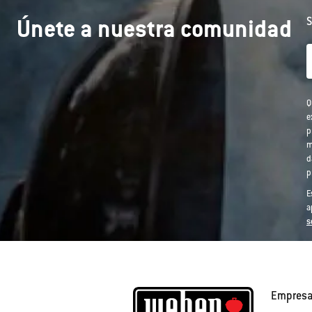
Únete a nuestra comunidad
S
Q
e
p
m
d
p
E
a
s
Empres