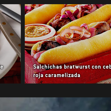
de
Salchichas bratwurst con ceb
roja caramelizada