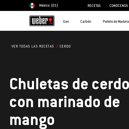
México
(ES)
RECETAS
CONÓCENOS
Elegir país
Gas
Carbón
Pellets de Madera
CERDO
VER TODAS LAS RECETAS
Chuletas de cerd
con marinado de
mango