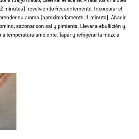
 a fuego medio, calentar el aceite. Añadir los chalotes
2 minutos), revolviendo frecuentemente. Incorporar el
sprender su aroma (aproximadamente, 1 minuto). Añadir
comino; sazonar con sal y pimienta. Llevar a ebullición y,
 a temperatura ambiente. Tapar y refrigerar la mezcla
.