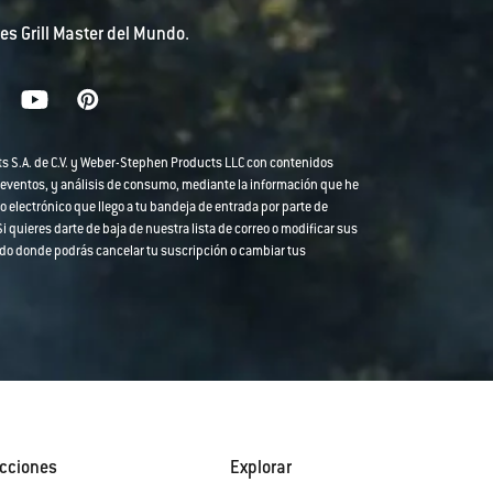
es Grill Master del Mundo.
ts S.A. de C.V. y Weber-Stephen Products LLC con contenidos
 eventos, y análisis de consumo, mediante la información que he
o electrónico que llego a tu bandeja de entrada por parte de
 quieres darte de baja de nuestra lista de correo o modificar sus
strado donde podrás cancelar tu suscripción o cambiar tus
cciones
Explorar