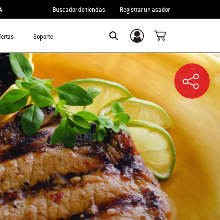
A
Buscador de tiendas
Registrar un asador
fertas
Soporte
Inicio de sesión/registro
SEARCH