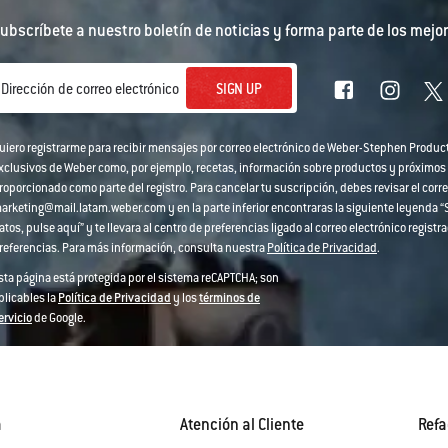
ubscríbete a nuestro boletín de noticias y forma parte de los mejor
SIGN UP
Dirección de correo electrónico
uiero registrarme para recibir mensajes por correo electrónico de Weber-Stephen Produc
xclusivos de Weber como, por ejemplo, recetas, información sobre productos y próximos
roporcionado como parte del registro. Para cancelar tu suscripción, debes revisar el corre
arketing@mail.latam.weber.com y en la parte inferior encontraras la siguiente leyenda “Si
atos, pulse aquí” y te llevara al centro de preferencias ligado al correo electrónico regi
referencias. Para más información, consulta nuestra
Política de Privacidad
.
sta página está protegida por el sistema reCAPTCHA; son
plicables la
Política de Privacidad
y los
términos de
ervicio
de Google.
a
Atención al Cliente
Refa