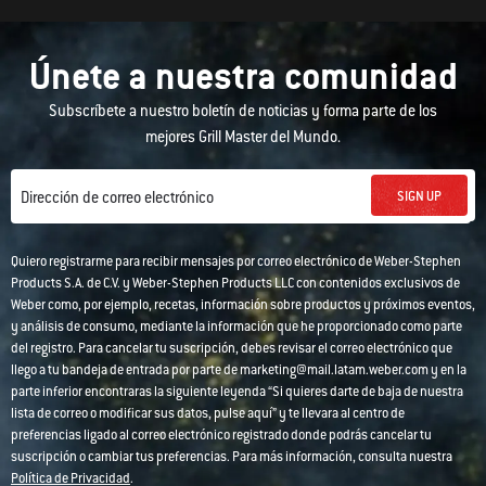
Únete a nuestra comunidad
Subscríbete a nuestro boletín de noticias y forma parte de los
mejores Grill Master del Mundo.
SIGN UP
Dirección de correo electrónico
Quiero registrarme para recibir mensajes por correo electrónico de Weber-Stephen
Products S.A. de C.V. y Weber-Stephen Products LLC con contenidos exclusivos de
Weber como, por ejemplo, recetas, información sobre productos y próximos eventos,
y análisis de consumo, mediante la información que he proporcionado como parte
del registro. Para cancelar tu suscripción, debes revisar el correo electrónico que
llego a tu bandeja de entrada por parte de marketing@mail.latam.weber.com y en la
parte inferior encontraras la siguiente leyenda “Si quieres darte de baja de nuestra
lista de correo o modificar sus datos, pulse aquí” y te llevara al centro de
preferencias ligado al correo electrónico registrado donde podrás cancelar tu
suscripción o cambiar tus preferencias. Para más información, consulta nuestra
Política de Privacidad
.