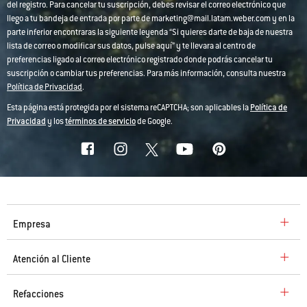
del registro. Para cancelar tu suscripción, debes revisar el correo electrónico que
llego a tu bandeja de entrada por parte de marketing@mail.latam.weber.com y en la
parte inferior encontraras la siguiente leyenda “Si quieres darte de baja de nuestra
lista de correo o modificar sus datos, pulse aquí” y te llevara al centro de
preferencias ligado al correo electrónico registrado donde podrás cancelar tu
suscripción o cambiar tus preferencias. Para más información, consulta nuestra
Política de Privacidad
.
Esta página está protegida por el sistema reCAPTCHA; son aplicables la
Política de
Privacidad
y los
términos de servicio
de Google.
Empresa
Atención al Cliente
Refacciones