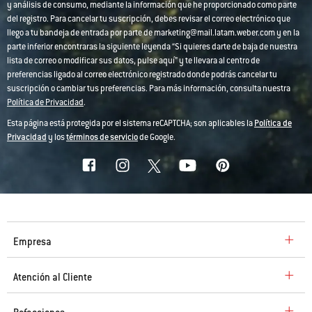
y análisis de consumo, mediante la información que he proporcionado como parte
del registro. Para cancelar tu suscripción, debes revisar el correo electrónico que
llego a tu bandeja de entrada por parte de marketing@mail.latam.weber.com y en la
parte inferior encontraras la siguiente leyenda “Si quieres darte de baja de nuestra
lista de correo o modificar sus datos, pulse aquí” y te llevara al centro de
preferencias ligado al correo electrónico registrado donde podrás cancelar tu
suscripción o cambiar tus preferencias. Para más información, consulta nuestra
Política de Privacidad
.
Esta página está protegida por el sistema reCAPTCHA; son aplicables la
Política de
Privacidad
y los
términos de servicio
de Google.
Empresa
Atención al Cliente