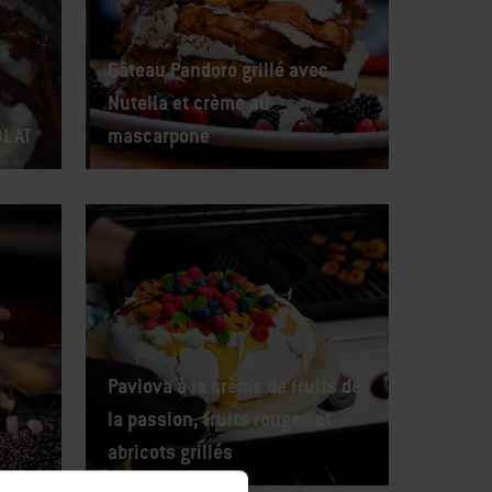
Gâteau Pandoro grillé avec
Nutella et crème au
OLAT
mascarpone
Pavlova à la crème de fruits de
la passion, fruits rouges et
abricots grillés