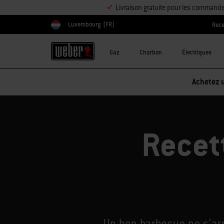
Livraison gratuite pour les command
Luxembourg
(FR)
Rece
Choisir un pays
Gaz
Charbon
Électriques
Réduction sur les accessoires – Ache
Recet
Un bon barbecue ne s’arr