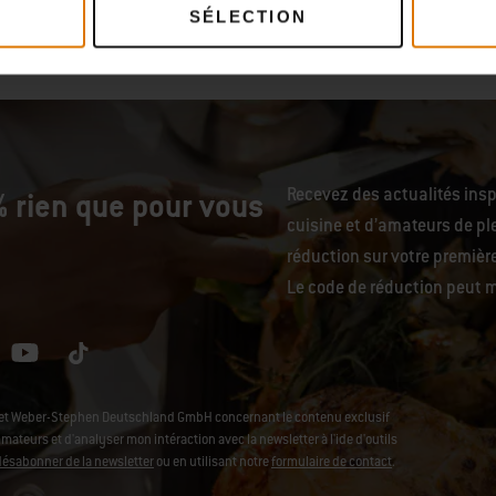
SÉLECTION
Recevez des actualités ins
 rien que pour vous
cuisine et d’amateurs de ple
réduction sur votre premiè
Le code de réduction peut m
L et Weber-Stephen Deutschland GmbH concernant le contenu exclusif
ateurs et d'analyser mon intéraction avec la newsletter à l'ide d'outils
désabonner de la newsletter
ou en utilisant notre
formulaire de contact
.