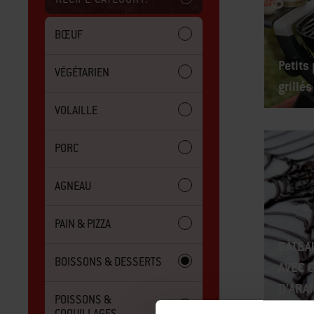
BŒUF
Petits
VÉGÉTARIEN
grillé
VOLAILLE
PORC
AGNEAU
PAIN & PIZZA
GÂTEAU
BOISSONS & DESSERTS
AVEC 
D’ARA
POISSONS &
COQUILLAGES