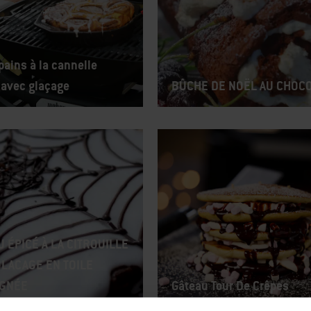
 pains à la cannelle
s avec glaçage
BÛCHE DE NOËL AU CHOC
 ÉPICÉ À LA CITROUILLE
GLACAGE EN TOILE
IGNÉE
Gâteau Tour De Crêpes