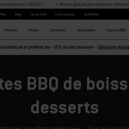
es supérieures à 100,00 €
Retours gratuits pour toutes les comman
ttes
Blog
Savoir-faire
Carte cadeau
Grillfinder
Plancha
Pellets
Connectés
Accessoires
Cours de BBQ
tez 2 accessoires et économisez 5 %, ou 3 accessoires et économi
tes BBQ de boiss
desserts
ête pas aux plats principaux – il se poursuit