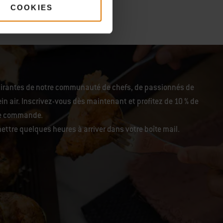
COOKIES
pirantes de notre communauté de chefs, de passionnés de
in air. Inscrivez-vous dès maintenant et profitez de 10 % de
re commande.
ettre quelques heures à arriver dans votre boîte mail.