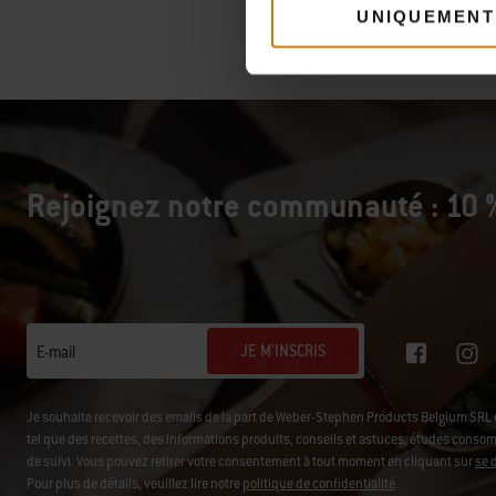
UNIQUEMENT
Rejoignez notre communauté : 10 %
JE M'INSCRIS
E-mail
Je souhaite recevoir des emails de la part de Weber-Stephen Products Belgium SR
tel que des recettes, des informations produits, conseils et astuces, études consomm
de suivi. Vous pouvez retirer votre consentement à tout moment en cliquant sur
se 
Pour plus de détails, veuillez lire notre
politique de confidentialité
.