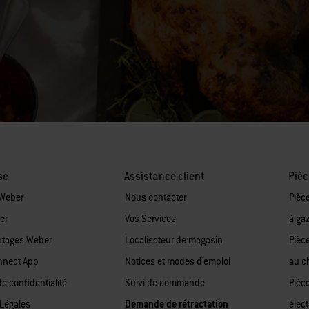
se
Assistance client
Pièc
 Weber
Nous contacter
Pièc
er
Vos Services
à ga
ntages Weber
Localisateur de magasin
Pièc
nnect App
Notices et modes d'emploi
au c
de confidentialité
Suivi de commande
Pièc
Légales
Demande de rétractation
élect