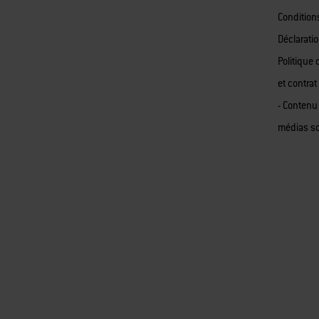
Condition
Déclaratio
Politique 
et contrat
- Contenu
médias s