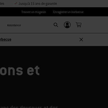
des
Jusqu'à 15 ans de garantie
Trouver un magasin
Enregistrer un barbecue
Assistance
Se connecter/
SEARCH
S’inscrire
sez 10 % –
Découvrir les accessoires
ons et
 avec des douceurs et des