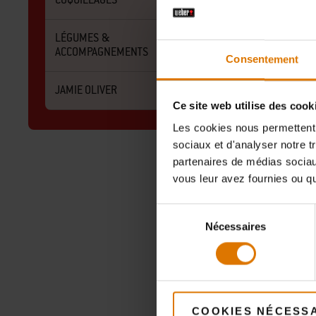
LÉGUMES &
ACCOMPAGNEMENTS
Consentement
JAMIE OLIVER
Ce site web utilise des cook
Les cookies nous permettent d
sociaux et d'analyser notre t
partenaires de médias sociaux
Tarte t
vous leur avez fournies ou qu'
Sélection
Nécessaires
du
consentement
COOKIES NÉCESS