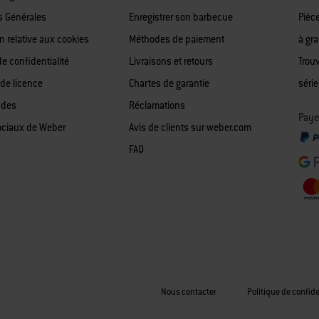
s Générales
Enregistrer son barbecue
Pièc
n relative aux cookies
Méthodes de paiement
à gr
de confidentialité
Livraisons et retours
Trou
 de licence
Chartes de garantie
série
 des
Réclamations
Paye
ociaux de Weber
Avis de clients sur weber.com
FAQ
Nous contacter
Politique de confide