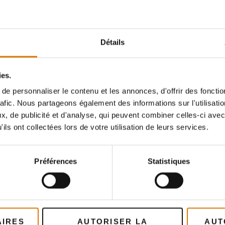
Détails
ies.
e personnaliser le contenu et les annonces, d'offrir des fonctio
rafic. Nous partageons également des informations sur l'utilisati
Pêches grillées avec sauc
, de publicité et d'analyse, qui peuvent combiner celles-ci avec
atin d'ananas grillé
aux cerises fraîches
ils ont collectées lors de votre utilisation de leurs services.
Préférences
Statistiques
VOIR TOUTES LES RECE
AIRES
AUTORISER LA
AUT