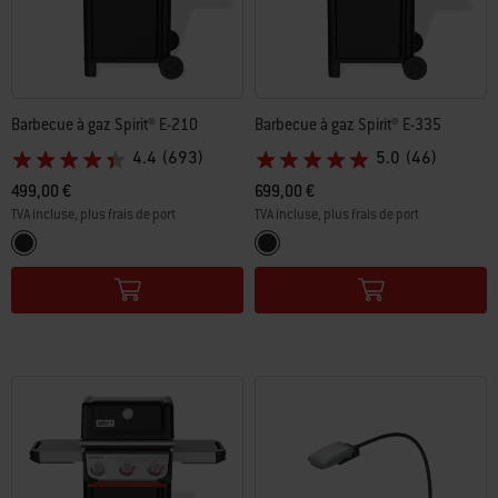
Barbecue à gaz Spirit® E-210
Barbecue à gaz Spirit® E-335
4.4
(693)
5.0
(46)
499,00 €
699,00 €
TVA incluse, plus frais de port
TVA incluse, plus frais de port
Color Options
Color Options
Black
Black