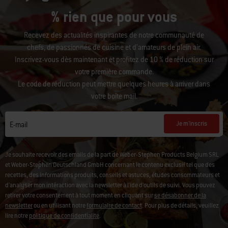
Rejoignez notre communauté : 10
% rien que pour vous
Recevez des actualités inspirantes de notre communauté de
chefs, de passionnés de cuisine et d’amateurs de plein air.
Inscrivez-vous dès maintenant et profitez de 10 % de réduction sur
votre première commande.
Le code de réduction peut mettre quelques heures à arriver dans
votre boîte mail.
Je m'inscris
E-mail
Je souhaite recevoir des emails de la part de Weber-Stephen Products Belgium SRL
et Weber-Stephen Deutschland GmbH concernant le contenu exclusif tel que des
recettes, des informations produits, conseils et astuces, études consommateurs et
d'analyser mon intéraction avec la newsletter à l'ide d'outils de suivi. Vous pouvez
retirer votre consentement à tout moment en cliquant sur
se désabonner de la
newsletter
ou en utilisant notre
formulaire de contact
. Pour plus de détails, veuillez
lire notre
politique de confidentialité
.