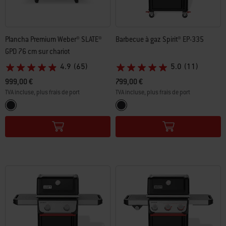
Plancha Premium Weber® SLATE®
Barbecue à gaz Spirit® EP-335
GPD 76 cm sur chariot
4.9
(65)
5.0
(11)
999,00 €
799,00 €
TVA incluse, plus frais de port
TVA incluse, plus frais de port
Color Options
Color Options
Black
Black