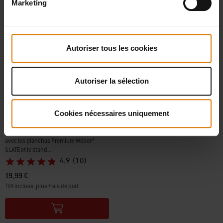
Marketing
Autoriser tous les cookies
Autoriser la sélection
Cookies nécessaires uniquement
Porte-bouteille Weber Works
Le système Weber Works est utilisable
avec les planchas Premium Weber®
SLATE et le stand...
4.9
(10)
19,99 €
TVA incluse, plus frais de port
Color Options