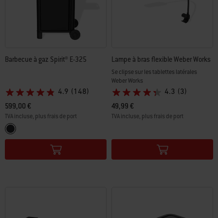
Barbecue à gaz Spirit® E-325
Lampe à bras flexible Weber Works
Se clipse sur les tablettes latérales
Weber Works
4.9
(148)
4.3
(3)
599,00 €
49,99 €
TVA incluse, plus frais de port
TVA incluse, plus frais de port
Color Options
Color Options
Black