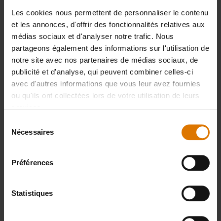
Les cookies nous permettent de personnaliser le contenu
et les annonces, d'offrir des fonctionnalités relatives aux
médias sociaux et d'analyser notre trafic. Nous
partageons également des informations sur l'utilisation de
notre site avec nos partenaires de médias sociaux, de
publicité et d'analyse, qui peuvent combiner celles-ci
avec d'autres informations que vous leur avez fournies
ou qu'ils ont collectées lors de votre utilisation de leurs
services.
Housse Premium de barbecue
Porte-condiments Weber Works
Sélection
Pour les barbecues des séries Genesis
Compatible avec les planchas Weber®
Nécessaires
du
300
SLATE et le stand extensible
consentement
4.5
(48)
4.7
(15)
Préférences
139,99 €
24,99 €
TVA incluse, plus frais de port
TVA incluse, plus frais de port
Color Options
Color Options
Statistiques