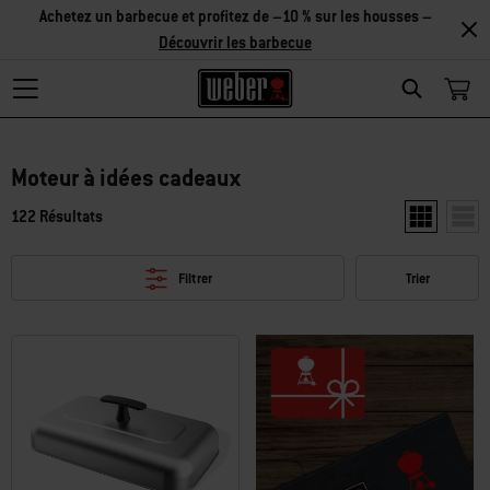
Découvrir
les accessoires
Search
Moteur à idées cadeaux
122 Résultats
Afficher deu
Affic
Filtrer
Trier