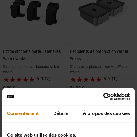
Lot de crochets porte-ustensiles
Récipients de préparation Weber
Weber Works
Works
Se clipse sur les rails latéraux Weber
S’adapte au plateau de service Weber
Works
Works
5.0
(2)
5.0
(1)
9,99 €
54,99 €
TVA incluse, plus frais de port
TVA incluse, plus frais de port
Color Options
Color Options
Consentement
Détails
À propos des cookies
Ce site web utilise des cookies.