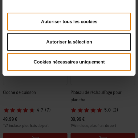
Autoriser tous les cookies
Autoriser la sélection
Cookies nécessaires uniquement
Cloche de cuisson
Plateau de réchauffage pour
plancha
4.7
(7)
5.0
(2)
49,99 €
39,99 €
TVA incluse, plus frais de port
TVA incluse, plus frais de port
Color Options
Color Options