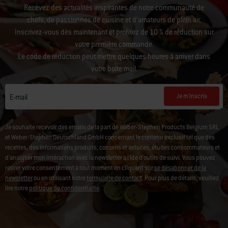
Recevez des actualités inspirantes de notre communauté de
chefs, de passionnés de cuisine et d’amateurs de plein air.
Inscrivez-vous dès maintenant et profitez de 10 % de réduction sur
votre première commande.
Le code de réduction peut mettre quelques heures à arriver dans
votre boîte mail.
Je m'inscris
E-mail
Je souhaite recevoir des emails de la part de Weber-Stephen Products Belgium SRL
et Weber-Stephen Deutschland GmbH concernant le contenu exclusif tel que des
recettes, des informations produits, conseils et astuces, études consommateurs et
d'analyser mon intéraction avec la newsletter à l'ide d'outils de suivi. Vous pouvez
retirer votre consentement à tout moment en cliquant sur
se désabonner de la
newsletter
ou en utilisant notre
formulaire de contact
. Pour plus de détails, veuillez
lire notre
politique de confidentialité
.