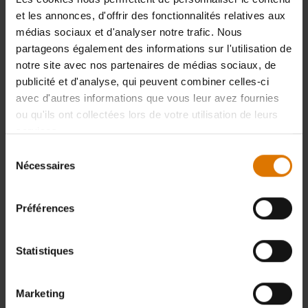
Color Options
Color Options
et les annonces, d'offrir des fonctionnalités relatives aux
médias sociaux et d'analyser notre trafic. Nous
partageons également des informations sur l'utilisation de
notre site avec nos partenaires de médias sociaux, de
publicité et d'analyse, qui peuvent combiner celles-ci
avec d'autres informations que vous leur avez fournies
ou qu'ils ont collectées lors de votre utilisation de leurs
services.
Sélection
Nécessaires
du
consentement
Préférences
Spatule pour plancha
Presse pour plancha
5.0
(4)
4.6
(13)
Statistiques
24,99 €
39,99 €
TVA incluse, plus frais de port
TVA incluse, plus frais de port
Marketing
Color Options
Color Options