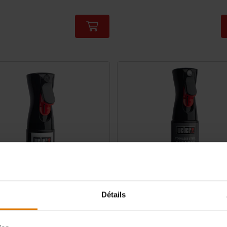
Détails
otecteur pour fonte
Nettoyant pour acier inoxydable
utes vos pièces et accessoires en fonte
300 ml