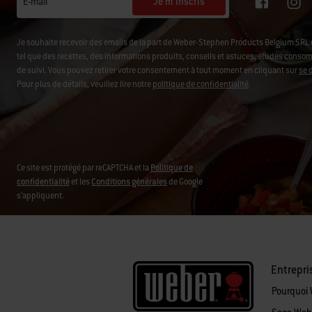
Je m'inscris
E-mail
Je souhaite recevoir des emails de la part de Weber-Stephen Products Belgium SR
tel que des recettes, des informations produits, conseils et astuces, études consomm
de suivi. Vous pouvez retirer votre consentement à tout moment en cliquant sur
se 
Pour plus de détails, veuillez lire notre
politique de confidentialité
.
Ce site est protégé par reCAPTCHA et la
Politique de
confidentialité
et les
Conditions générales
de Google
s’appliquent.
Entrepri
Pourquoi