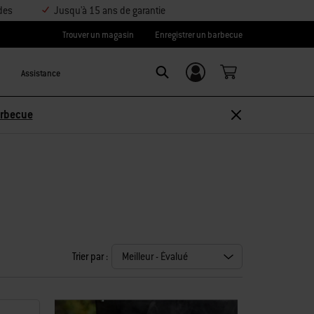
des
Jusqu'à 15 ans de garantie
Trouver un magasin
Enregistrer un barbecue
Assistance
Se connecter/
Search
S’inscrire
Découvrir les accessoires
Trier par :