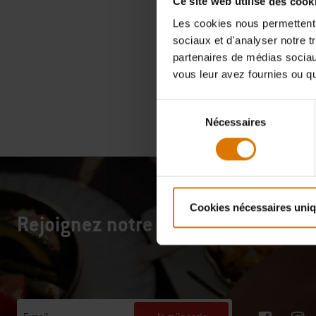
Ce site web utilise des cook
Les cookies nous permettent d
9,99 €
sociaux et d'analyser notre t
TVA incluse,
partenaires de médias sociaux
vous leur avez fournies ou qu'
Color Op
Sélection
Nécessaires
du
consentement
Cookies nécessaires uni
Rejoignez notre communauté : 10 %