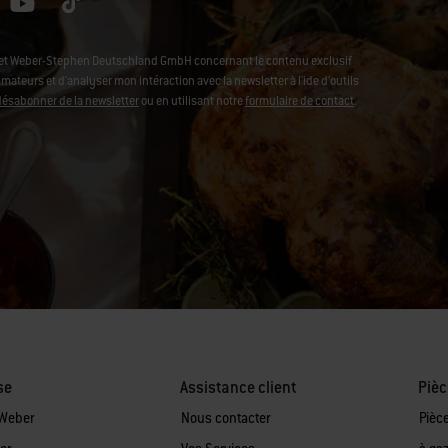
L et Weber-Stephen Deutschland GmbH concernant le contenu exclusif
ateurs et d'analyser mon intéraction avec la newsletter à l'ide d'outils
désabonner de la newsletter
ou en utilisant notre
formulaire de contact
.
se
Assistance client
Pièc
 Weber
Nous contacter
Pièc