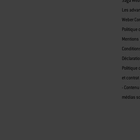
Saga Web
Les adva
Weber Co
Politique 
Mentions 
Condition
Déclaratio
Politique 
et contrat
- Contenu
médias s