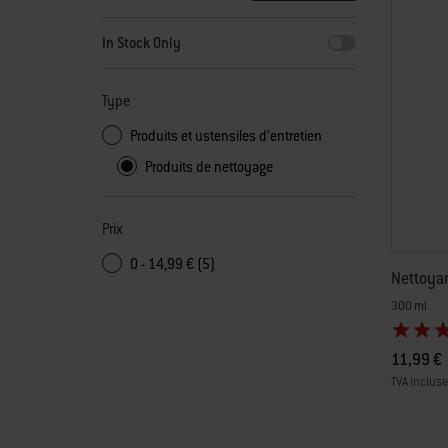
En sélectionnant l’un des filtres, la page s'actualise en aff
In Stock Only
Type
Produits et ustensiles d’entretien
Produits de nettoyage
Prix
0 - 14,99 € (5)
Nettoyan
300 ml
11,99 €
TVA incluse,
Color Op