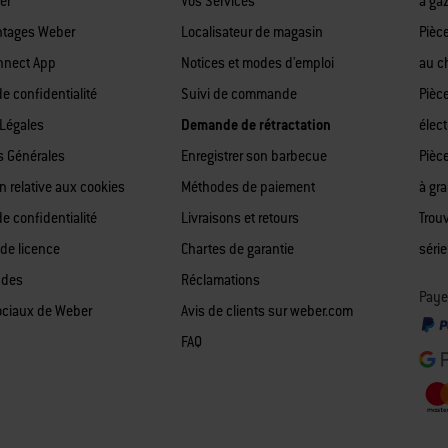
er
Vos Services
à ga
ntages Weber
Localisateur de magasin
Pièc
nnect App
Notices et modes d'emploi
au c
de confidentialité
Suivi de commande
Pièc
Légales
Demande de rétractation
élect
s Générales
Enregistrer son barbecue
Pièc
n relative aux cookies
Méthodes de paiement
à gr
de confidentialité
Livraisons et retours
Trou
 de licence
Chartes de garantie
série
 des
Réclamations
Paye
ociaux de Weber
Avis de clients sur weber.com
FAQ