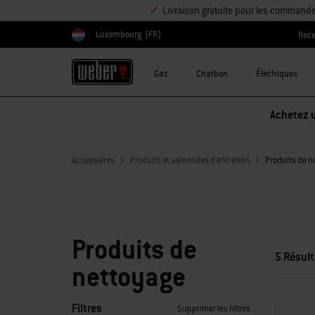
Livraison gratuite pour les command
Luxembourg
(FR)
Rece
Choisir un pays
Gaz
Charbon
Électriques
Accessoires
Produits et ustensiles d’entretien
Produits de n
Produits de
5 Résult
nettoyage
Filtres
Supprimer les filtres