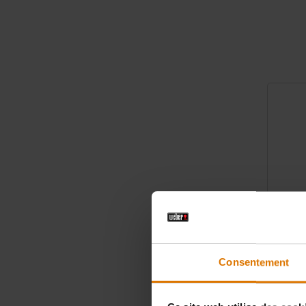
Consentement
Spray pr
Protégez to