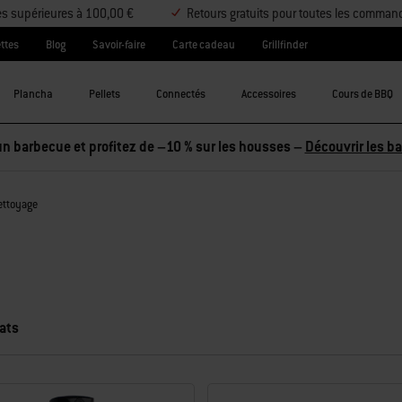
es supérieures à 100,00 €
Retours gratuits pour toutes les comman
ttes
Blog
Savoir-faire
Carte cadeau
Grillfinder
Plancha
Pellets
Connectés
Accessoires
Cours de BBQ
ettoyage
ats