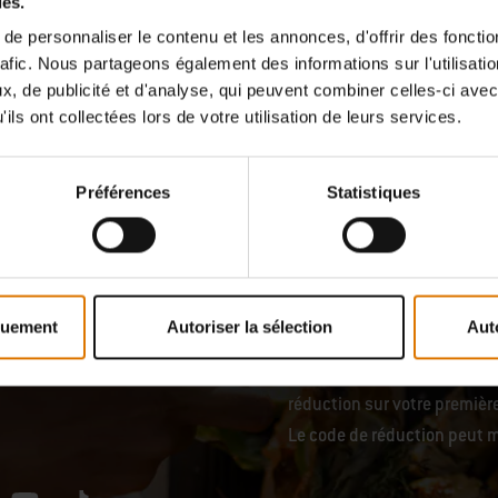
ies.
4.4
(50)
4.3
(53)
e personnaliser le contenu et les annonces, d'offrir des fonctio
11,99 €
rafic. Nous partageons également des informations sur l'utilisati
 plus frais de port
TVA incluse, plus frais de port
, de publicité et d'analyse, qui peuvent combiner celles-ci avec
ils ont collectées lors de votre utilisation de leurs services.
tions
Color Options
Préférences
Statistiques
quement
Autoriser la sélection
Aut
Recevez des actualités ins
 rien que pour vous
cuisine et d’amateurs de ple
réduction sur votre premiè
Le code de réduction peut m