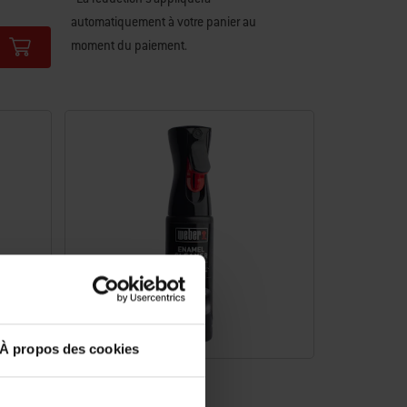
automatiquement à votre panier au
moment du paiement.
À propos des cookies
Nettoyant pour émail
300 ml