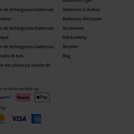
z
Barbecues à gaz
es de rechange pour barbecues
Barbecues à charbon
harbon
Barbecues électriques
es de rechange pour barbecues
Accessoires
rique
Grill Academy
es de rechange pour barbecues
Recettes
anulés de bois
Blog
ver des pièces par numéro de
z en toute sécurité via