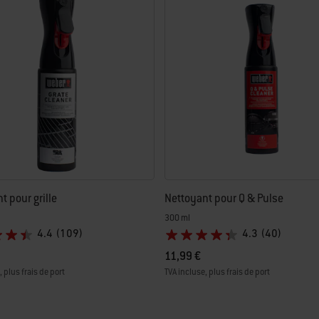
ichant de nouveaux résultats.
t pour grille
Nettoyant pour Q & Pulse
300 ml
4.4
(109)
4.3
(40)
11,99 €
 plus frais de port
TVA incluse, plus frais de port
tions
Color Options