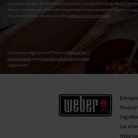
tel que des recettes, des informations produits, conseils et astuces, études consomm
de suivi. Vous pouvez retirer votre consentement à tout moment en cliquant sur
se 
Pour plus de détails, veuillez lire notre
politique de confidentialité
.
Ce site est protégé par reCAPTCHA et la
Politique de
confidentialité
et les
Conditions générales
de Google
s’appliquent.
Entrepri
Pourquoi
Saga Web
Les adva
Weber Co