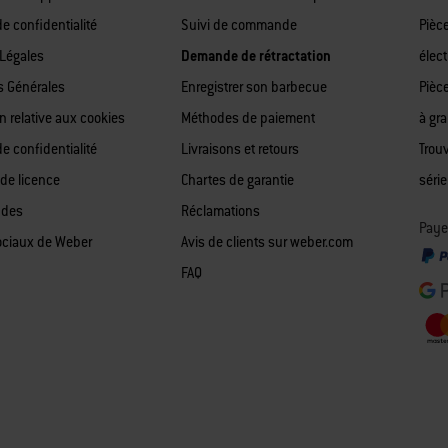
de confidentialité
Suivi de commande
Pièc
Légales
Demande de rétractation
élect
s Générales
Enregistrer son barbecue
Pièc
n relative aux cookies
Méthodes de paiement
à gr
de confidentialité
Livraisons et retours
Trou
 de licence
Chartes de garantie
série
 des
Réclamations
Paye
ociaux de Weber
Avis de clients sur weber.com
FAQ