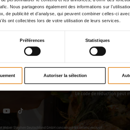
rafic. Nous partageons également des informations sur l'utilisati
iques, photos de produits, fichiers audio et/ou vidéo sont protégés
, de publicité et d'analyse, qui peuvent combiner celles-ci avec
ils ont collectées lors de votre utilisation de leurs services.
tilisés ou distribués, ni modifies ou remplacés, par d’autres sites
Préférences
Statistiques
Recevez des actualités ins
 rien que pour vous
quement
Autoriser la sélection
Aut
cuisine et d’amateurs de ple
réduction sur votre premiè
Le code de réduction peut m
L et Weber-Stephen Deutschland GmbH concernant le contenu exclusif