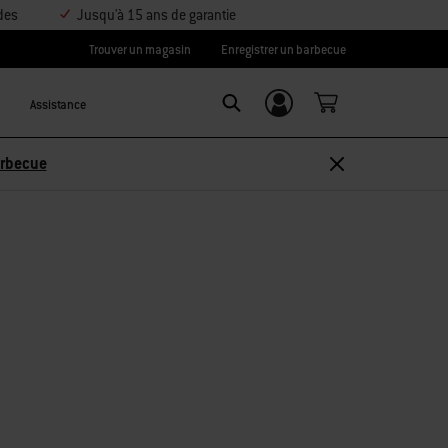
des
Jusqu'à 15 ans de garantie
Trouver un magasin
Enregistrer un barbecue
Assistance
Se connecter/
Search
S’inscrire
arbecue