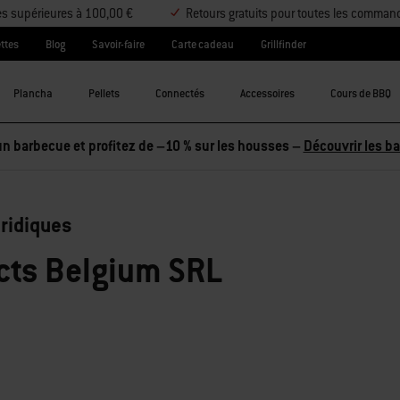
es supérieures à 100,00 €
Retours gratuits pour toutes les comman
ttes
Blog
Savoir-faire
Carte cadeau
Grillfinder
Plancha
Pellets
Connectés
Accessoires
Cours de BBQ
n barbecue et profitez de –10 % sur les housses –
Découvrir les b
ridiques
cts Belgium SRL