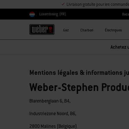
Livraison gratuite pour les command
Luxembourg
(FR)
Rece
Choisir un pays
Gaz
Charbon
Électriques
Achetez u
Mentions légales & informations ju
Weber-Stephen Produ
Blarenberglaan 6, B4,
Industriezone Noord, B6,
2800 Malines (Belgique)