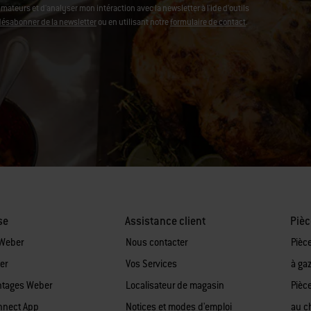
ateurs et d'analyser mon intéraction avec la newsletter à l'ide d'outils
désabonner de la newsletter
ou en utilisant notre
formulaire de contact
.
se
Assistance client
Pièc
 Weber
Nous contacter
Pièc
er
Vos Services
à ga
ntages Weber
Localisateur de magasin
Pièc
nnect App
Notices et modes d'emploi
au c