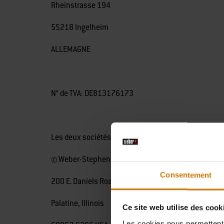
Rheinstrasse 194
55218 Ingelheim
ALLEMAGNE
N° de TVA: DE813176173
Les deux sociétés font partie de
© Weber-Stephen Products LLC
Consentement
200 E. Daniels Road
Palatine, Illinois
Ce site web utilise des cook
Les cookies nous permettent d