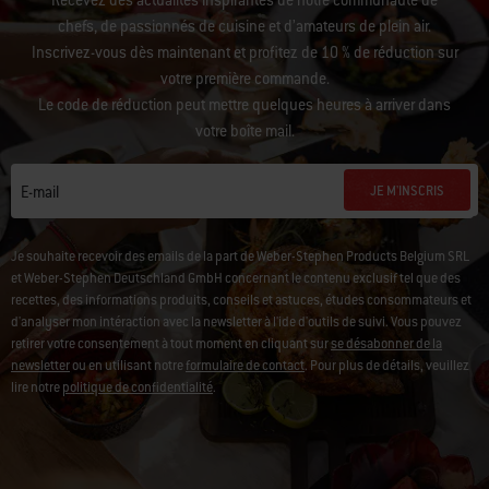
Recevez des actualités inspirantes de notre communauté de
chefs, de passionnés de cuisine et d’amateurs de plein air.
Inscrivez-vous dès maintenant et profitez de 10 % de réduction sur
votre première commande.
Le code de réduction peut mettre quelques heures à arriver dans
votre boîte mail.
JE M'INSCRIS
E-mail
Je souhaite recevoir des emails de la part de Weber-Stephen Products Belgium SRL
et Weber-Stephen Deutschland GmbH concernant le contenu exclusif tel que des
recettes, des informations produits, conseils et astuces, études consommateurs et
d'analyser mon intéraction avec la newsletter à l'ide d'outils de suivi. Vous pouvez
retirer votre consentement à tout moment en cliquant sur
se désabonner de la
newsletter
ou en utilisant notre
formulaire de contact
. Pour plus de détails, veuillez
lire notre
politique de confidentialité
.