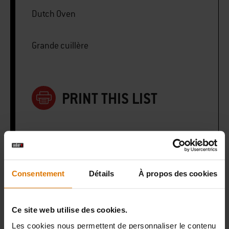
Dutch Oven
Grande cuillère
PRINT THIS LIST
Consentement
Détails
À propos des cookies
Préparons-nous
Accessoires
Ce site web utilise des cookies.
Les cookies nous permettent de personnaliser le contenu