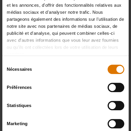
recommandés
et les annonces, d'offrir des fonctionnalités relatives aux
médias sociaux et d'analyser notre trafic. Nous
partageons également des informations sur l'utilisation de
Gants
Tablier
Gant po
notre site avec nos partenaires de médias sociaux, de
Premium
barbecu
publicité et d'analyse, qui peuvent combiner celles-ci
Voir
avec d'autres informations que vous leur avez fournies
détails
Voir
Voir
ou qu'ils ont collectées lors de votre utilisation de leurs
détails
détai
services.
Sélection
Nécessaires
du
consentement
Préférences
Statistiques
Marketing