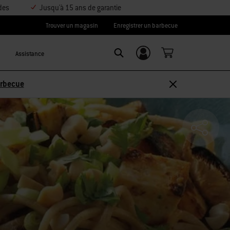
des
Jusqu'à 15 ans de garantie
Trouver un magasin
Enregistrer un barbecue
Assistance
Se connecter/
SEARCH
S’inscrire
sez 10 % –
Découvrir les accessoires