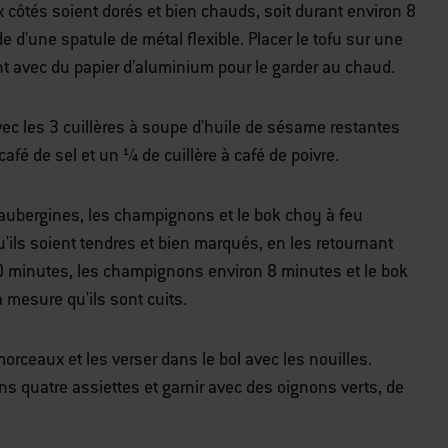
 côtés soient dorés et bien chauds, soit durant environ 8
de d'une spatule de métal flexible. Placer le tofu sur une
t avec du papier d'aluminium pour le garder au chaud.
c les 3 cuillères à soupe d'huile de sésame restantes
café de sel et un ¼ de cuillère à café de poivre.
s aubergines, les champignons et le bok choy à feu
'ils soient tendres et bien marqués, en les retournant
10 minutes, les champignons environ 8 minutes et le bok
à mesure qu'ils sont cuits.
morceaux et les verser dans le bol avec les nouilles.
ans quatre assiettes et garnir avec des oignons verts, de