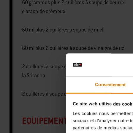
60 grammes plus 2 cuillères à soupe de beurre
d'arachide crémeux
60 ml plus 2 cuillères à soupe de miel
60 ml plus 2 cuillères à soupe de vinaigre de riz
2 cuillères à soupe de sauce piquante à l'ail, comm
la Sriracha
Consentement
2 cuillères à soupe de sauce soja
Ce site web utilise des cook
Les cookies nous permettent d
EQUIPEMENT SPÉCIAL
sociaux et d'analyser notre t
partenaires de médias sociaux