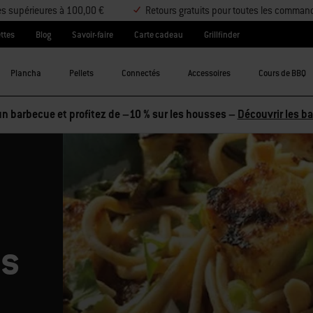
es supérieures à 100,00 €
Retours gratuits pour toutes les comman
ttes
Blog
Savoir-faire
Carte cadeau
Grillfinder
Plancha
Pellets
Connectés
Accessoires
Cours de BBQ
tez 2 accessoires et économisez 5 %, ou 3 accessoires et économi
es