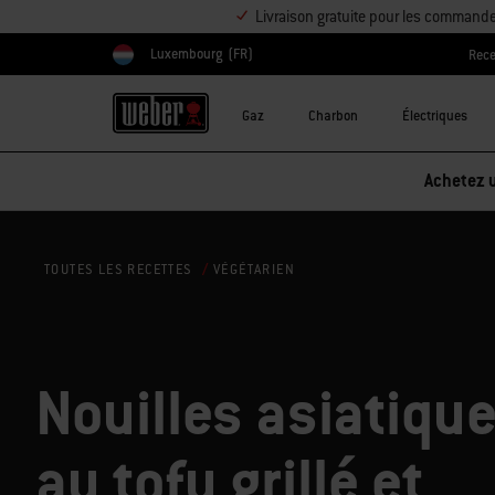
Livraison gratuite pour les command
Luxembourg
(FR)
Rece
Choisir un pays
Gaz
Charbon
Électriques
Réduction sur les accessoires – Ache
VÉGÉTARIEN
TOUTES LES RECETTES
Nouilles asiatiqu
au tofu grillé et