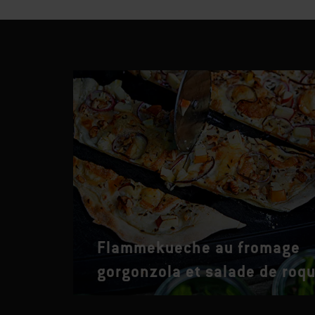
Flammekueche au fromage
gorgonzola et salade de roqu