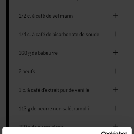
1/2 c. à café de sel marin
1/4 c. à café de bicarbonate de soude
160 g de babeurre
2 oeufs
1 c. à café d'extrait pur de vanille
113 g de beurre non salé, ramolli
150 g de sucre blanc