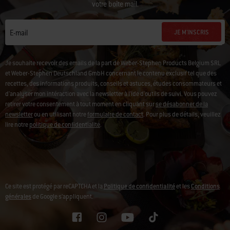
votre boîte mail.
JE M'INSCRIS
E-mail
Je souhaite recevoir des emails de la part de Weber-Stephen Products Belgium SRL
et Weber-Stephen Deutschland GmbH concernant le contenu exclusif tel que des
recettes, des informations produits, conseils et astuces, études consommateurs et
d'analyser mon intéraction avec la newsletter à l'ide d'outils de suivi. Vous pouvez
retirer votre consentement à tout moment en cliquant sur
se désabonner de la
newsletter
ou en utilisant notre
formulaire de contact
. Pour plus de détails, veuillez
lire notre
politique de confidentialité
.
Ce site est protégé par reCAPTCHA et la
Politique de confidentialité
et les
Conditions
générales
de Google s’appliquent.