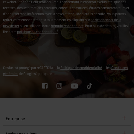
et Weber-Stephen Deutschland GmbH concernant le contenu exclusif tel que des
recettes, des informations produits, conseils et astuces, études consommateurs et
d'analyser mon intéraction avec la newsletter à l'ide d'outils de suivi. Vous pouvez
retirer votre consentement à tout moment en cliquant sur
se désabonner de la
newsletter
ou en utilisant notre
formulaire de contact
. Pour plus de détails, veuillez
lire notre
politique de confidentialité
.
Ce site est protégé par reCAPTCHA et la
Politique de confidentialité
et les
Conditions
générales
de Google s’appliquent.
Entreprise