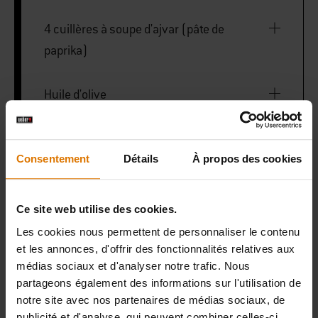
4 cuillères à soupe d'ajvar (pâte de
paprika)
Huile d'olive
Sel et poivre
Consentement
Détails
À propos des cookies
Pierre à pizza
Ce site web utilise des cookies.
Les cookies nous permettent de personnaliser le contenu
et les annonces, d'offrir des fonctionnalités relatives aux
médias sociaux et d'analyser notre trafic. Nous
PRINT THIS LIST
partageons également des informations sur l'utilisation de
notre site avec nos partenaires de médias sociaux, de
publicité et d'analyse, qui peuvent combiner celles-ci