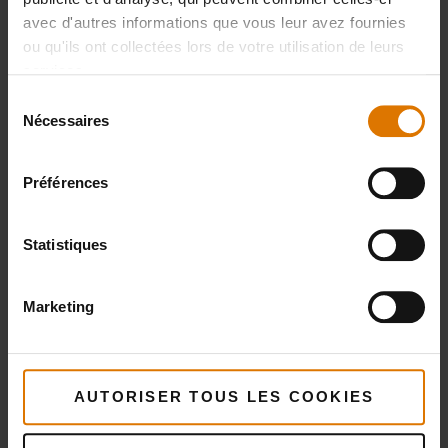
avec d'autres informations que vous leur avez fournies
ou qu'ils ont collectées lors de votre utilisation de leurs
services.
Préparons-nous
Sélection
Nécessaires
du
Accessoires
consentement
Préférences
recommandés
Statistiques
Pelle à pizza
Roulette à
pizza
Marketing
Voir
détails
Voir
détails
AUTORISER TOUS LES COOKIES