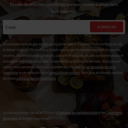
Le code de réduction peut mettre quelques heures à arriver dans
votre boîte mail.
JE M'INSCRIS
E-mail
Je souhaite recevoir des emails de la part de Weber-Stephen Products Belgium SRL
et Weber-Stephen Deutschland GmbH concernant le contenu exclusif tel que des
recettes, des informations produits, conseils et astuces, études consommateurs et
d'analyser mon intéraction avec la newsletter à l'ide d'outils de suivi. Vous pouvez
retirer votre consentement à tout moment en cliquant sur
se désabonner de la
newsletter
ou en utilisant notre
formulaire de contact
. Pour plus de détails, veuillez
lire notre
politique de confidentialité
.
Ce site est protégé par reCAPTCHA et la
Politique de confidentialité
et les
Conditions
générales
de Google s’appliquent.