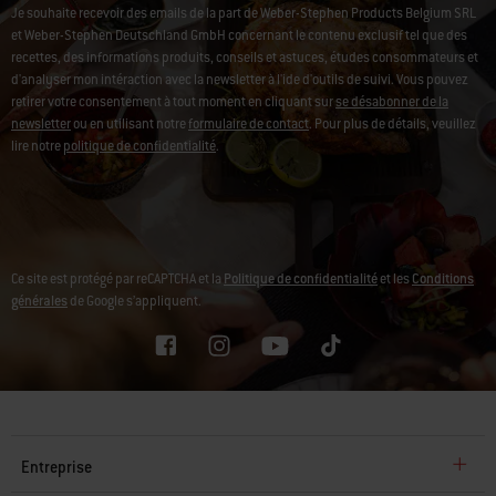
Je souhaite recevoir des emails de la part de Weber-Stephen Products Belgium SRL
et Weber-Stephen Deutschland GmbH concernant le contenu exclusif tel que des
recettes, des informations produits, conseils et astuces, études consommateurs et
d'analyser mon intéraction avec la newsletter à l'ide d'outils de suivi. Vous pouvez
retirer votre consentement à tout moment en cliquant sur
se désabonner de la
newsletter
ou en utilisant notre
formulaire de contact
. Pour plus de détails, veuillez
lire notre
politique de confidentialité
.
Ce site est protégé par reCAPTCHA et la
Politique de confidentialité
et les
Conditions
générales
de Google s’appliquent.
Entreprise