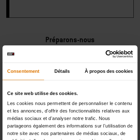
Préparons-nous
Accessoires
recommandés
Consentement
Détails
À propos des cookies
Ce site web utilise des cookies.
Panier pour
Boîte de
Rôtissoi
rôtissoire
fumage
Les cookies nous permettent de personnaliser le contenu
Voir
et les annonces, d'offrir des fonctionnalités relatives aux
WEBER
détai
médias sociaux et d'analyser notre trafic. Nous
Voir
CRAFTED
partageons également des informations sur l'utilisation de
détails
notre site avec nos partenaires de médias sociaux, de
Voir