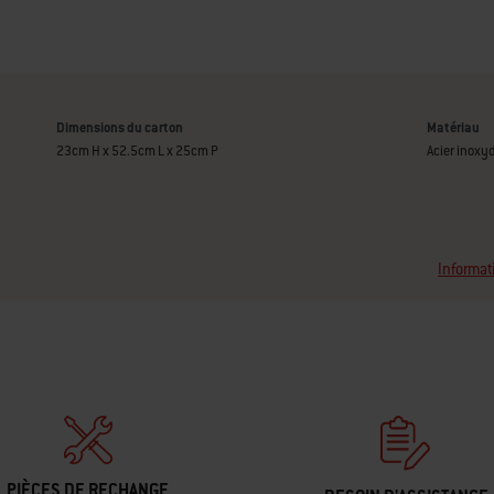
Dimensions du carton
Matériau
23cm H x 52.5cm L x 25cm P
Acier inoxy
Informat
PIÈCES DE RECHANGE