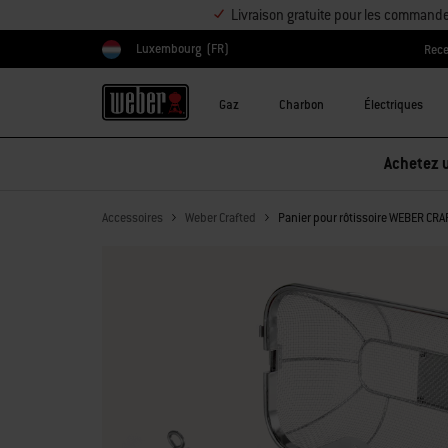
Livraison gratuite pour les command
Luxembourg
(FR)
Rece
Choisir un pays
Gaz
Charbon
Électriques
Achetez u
Accessoires
Weber Crafted
Panier pour rôtissoire WEBER CRA