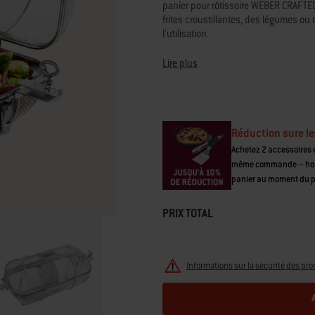
panier pour rôtissoire WEBER CRAFTED
moyenne.
Read
frites croustillantes, des légumes o
40
l’utilisation.
Reviews.
Lien
• Fait circuler la chaleur uniformémen
sur
Lire plus
la
• Se fixe rapidement sur votre broche
même
• Pour faire dorer et rissoler une va
page.
(inclus)
• En acier inoxydable résistant, comp
• Rôtissoire pour barbecue requise
Réduction sure le
Achetez 2 accessoires e
même commande – hors 
panier au moment du 
PRIX TOTAL
Informations sur la sécurité des pro