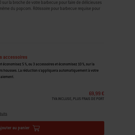
 sur la broche de votre barbecue pour faire de délicieuses
u même du popcorn. Rôtissoire pour barbecue requise pour
t pour des résultats rapides, bien dorés et croustillants
 de rôtissoire
riété d’aliments en même temps grâce au séparateur amovible
atible lave-vaisselle
s accessoires
t économisez 5 %, ou 3 accessoires et économisez 10 %, sur la
housses. La réduction s'appliquera automatiquement à votre
paiement.
69,99 €
TVA INCLUSE, PLUS FRAIS DE PORT
duits
Ajouter au panier