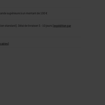
mande supérieure à un montant de 100 €
tion standard). Délai de livraison 5 - 10 jours
(
expédition par
icables
)