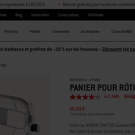
es supérieures à 100,00 €
Retours gratuits pour toutes les comman
ttes
Blog
Savoir-faire
Carte cadeau
Grillfinder
Plancha
Pellets
Connectés
Accessoires
Cours de BBQ
n barbecue et profitez de –10 % sur les housses –
Découvrir les b
FTED
RÉFÉRENCE :
#
7686
PANIER POUR RÔT
4.2
(40)
Rédig
4.2
étoiles
69,99 €
sur
5,
TVA incluse, plus frais de port
valeur
de
Grâce au WEBER CRAFTED Gourmet BBQ S
la
des plats que vous ne pensiez pas pouv
note