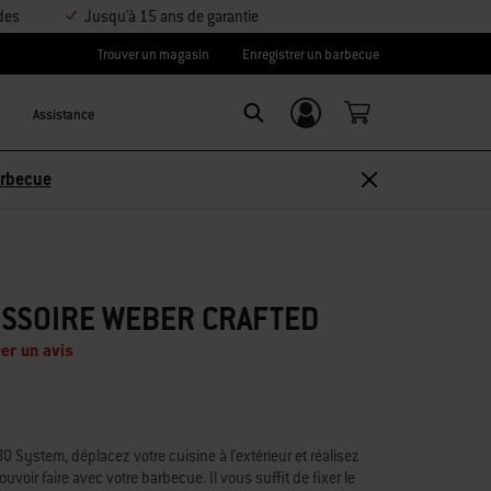
des
Jusqu'à 15 ans de garantie
Trouver un magasin
Enregistrer un barbecue
Assistance
Se connecter/
Search
S’inscrire
arbecue
ISSOIRE WEBER CRAFTED
er un avis
ystem, déplacez votre cuisine à l'extérieur et réalisez
oir faire avec votre barbecue. Il vous suffit de fixer le