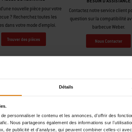
BESOIN D'ASSISTANCE
d’une nouvelle pièce pour votre
Contactez notre service client p
ecue ? Recherchez toutes les
question sur la compatibilité av
es dans votre mode d'emploi.
barbecue Weber.
Trouver des pièces
Nous Contacter
Détails
ies.
Hear From Other Grillers
e personnaliser le contenu et les annonces, d'offrir des fonctio
rafic. Nous partageons également des informations sur l'utilisati
, de publicité et d'analyse, qui peuvent combiner celles-ci avec