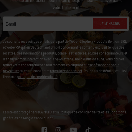
Le code de réduction peut mettre quelques heures à arriver dans
votre boîte mail.
JE M'INSCRIS
E-mail
Je souhaite recevoir des emails de la part de Weber-Stephen Products Belgium SRL
et Weber-Stephen Deutschland GmbH concernant le contenu exclusif tel que des
recettes, des informations produits, conseils et astuces, études consommateurs et
d'analyser mon intéraction avec la newsletter à l'ide d'outils de suivi. Vous pouvez
retirer votre consentement à tout moment en cliquant sur
se désabonner de la
newsletter
ou en utilisant notre
formulaire de contact
. Pour plus de détails, veuillez
lire notre
politique de confidentialité
.
Ce site est protégé par reCAPTCHA et la
Politique de confidentialité
et les
Conditions
générales
de Google s’appliquent.