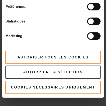
cuisson
pour
Premiu
Préférences
plancha
Weber®
Voir
SLATE G
détails
Statistiques
Voir
cm
détails
Voir
Marketing
détai
AUTORISER TOUS LES COOKIES
AUTORISER LA SÉLECTION
COOKIES NÉCESSAIRES UNIQUEMENT