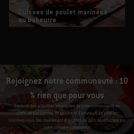
Cuisses de poulet marinées
au babeurre
Rejoignez notre communauté : 10
% rien que pour vous
Recevez des actualités inspirantes de notre communauté de
chefs, de passionnés de cuisine et d’amateurs de plein air.
Inscrivez-vous dès maintenant et profitez de 10 % de réduction sur
votre première commande.