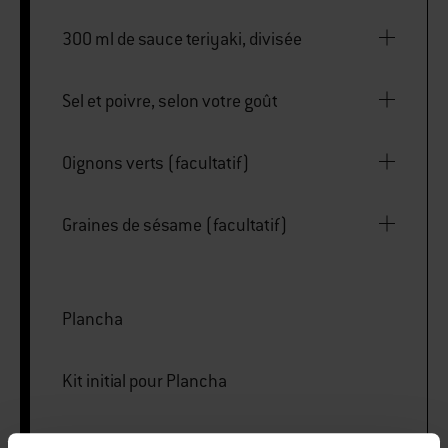
300 ml de sauce teriyaki, divisée
Sel et poivre, selon votre goût
Oignons verts (facultatif)
Graines de sésame (facultatif)
Plancha
Kit initial pour Plancha
Cloche de cuisson