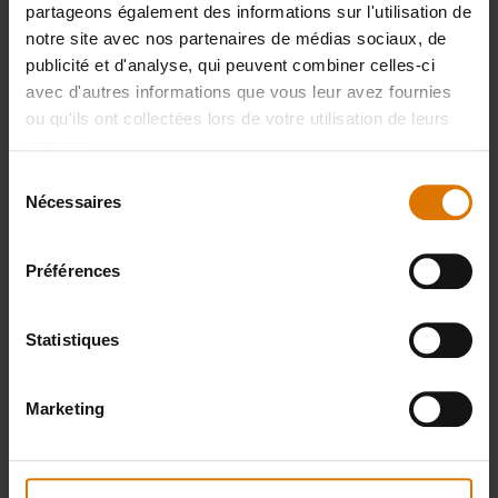
partageons également des informations sur l'utilisation de
Smart
notre site avec nos partenaires de médias sociaux, de
Grilling Hub
publicité et d'analyse, qui peuvent combiner celles-ci
149,99 €
avec d'autres informations que vous leur avez fournies
112,49 €
ou qu'ils ont collectées lors de votre utilisation de leurs
TVA incluse
services.
Voir
Sélection
détails
Nécessaires
du
consentement
Préférences
Statistiques
Marketing