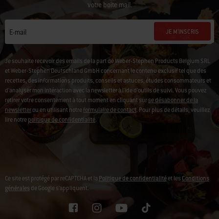
votre boîte mail.
JE M'INSCRIS
E-mail
Je souhaite recevoir des emails de la part de Weber-Stephen Products Belgium SRL
et Weber-Stephen Deutschland GmbH concernant le contenu exclusif tel que des
recettes, des informations produits, conseils et astuces, études consommateurs et
d'analyser mon intéraction avec la newsletter à l'ide d'outils de suivi. Vous pouvez
retirer votre consentement à tout moment en cliquant sur
se désabonner de la
newsletter
ou en utilisant notre
formulaire de contact
. Pour plus de détails, veuillez
lire notre
politique de confidentialité
.
Ce site est protégé par reCAPTCHA et la
Politique de confidentialité
et les
Conditions
générales
de Google s’appliquent.