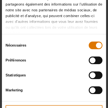
partageons également des informations sur l'utilisation de
notre site avec nos partenaires de médias sociaux, de
publicité et d'analyse, qui peuvent combiner celles-ci
PRINT THIS LIST
avec d'autres informations que vous leur avez fournies
ou qu'ils ont collectées lors de votre utilisation de leurs
services.
Sélection
Nécessaires
du
consentement
Préparons-nous
Préférences
Accessoires
Statistiques
recommandés
Marketing
Support de
iGrill Mini
74,99 €
cuisson