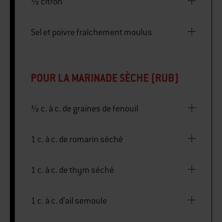
½ citron
Sel et poivre fraîchement moulus
POUR LA MARINADE SÈCHE (RUB)
½ c. à c. de graines de fenouil
1 c. à c. de romarin séché
1 c. à c. de thym séché
1 c. à c. d’ail semoule