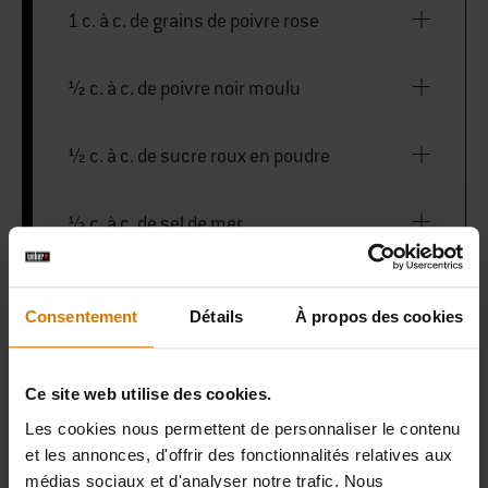
1 c. à c. de grains de poivre rose
½ c. à c. de poivre noir moulu
½ c. à c. de sucre roux en poudre
½ c. à c. de sel de mer
Consentement
Détails
À propos des cookies
GBS support de cuisson pour poulet
Un mortier
Ce site web utilise des cookies.
Les cookies nous permettent de personnaliser le contenu
et les annonces, d'offrir des fonctionnalités relatives aux
Thermomètre de cuisson
médias sociaux et d'analyser notre trafic. Nous