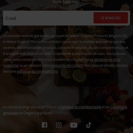
votre boîte mail.
JE M'INSCRIS
E-mail
Je souhaite recevoir des emails de la part de Weber-Stephen Products Belgium SRL
et Weber-Stephen Deutschland GmbH concernant le contenu exclusif tel que des
recettes, des informations produits, conseils et astuces, études consommateurs et
d'analyser mon intéraction avec la newsletter à l'ide d'outils de suivi. Vous pouvez
retirer votre consentement à tout moment en cliquant sur
se désabonner de la
newsletter
ou en utilisant notre
formulaire de contact
. Pour plus de détails, veuillez
lire notre
politique de confidentialité
.
Ce site est protégé par reCAPTCHA et la
Politique de confidentialité
et les
Conditions
générales
de Google s’appliquent.