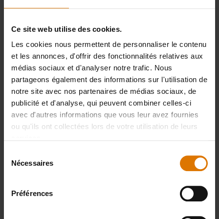
Ce site web utilise des cookies.
Les cookies nous permettent de personnaliser le contenu
Préparons-nous
et les annonces, d'offrir des fonctionnalités relatives aux
médias sociaux et d'analyser notre trafic. Nous
Accessoires
partageons également des informations sur l'utilisation de
notre site avec nos partenaires de médias sociaux, de
recommandés
publicité et d'analyse, qui peuvent combiner celles-ci
avec d'autres informations que vous leur avez fournies
ou qu'ils ont collectées lors de votre utilisation de leurs
services.
Grille de
Moulin à
Sélection
saisie
épices
Nécessaires
du
consentement
Voir
Voir
Préférences
détails
détails