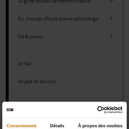
15 gr de feuilles de menthe fraîche
6 c. à soupe d'huile d'olive extra vierge
Sel & poivre
Un bol
Un plat de service
PRINT THIS LIST
Consentement
Détails
À propos des cookies