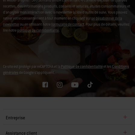
Je souhaite recevoir des emails de la part de Weber-Stephen Products Belgium SRL
et Weber-Stephen Deutschland GmbH concernant le contenu exclusif tel que des
recettes, des informations produits, conseils et astuces, études consommateurs et
d'analyser mon intéraction avec la newsletter à l'ide d'outils de suivi. Vous pouvez
retirer votre consentement à tout moment en cliquant sur
se désabonner de la
newsletter
ou en utilisant notre
formulaire de contact
. Pour plus de détails, veuillez
lire notre
politique de confidentialité
.
Ce site est protégé par reCAPTCHA et la
Politique de confidentialité
et les
Conditions
générales
de Google s’appliquent.
Entreprise