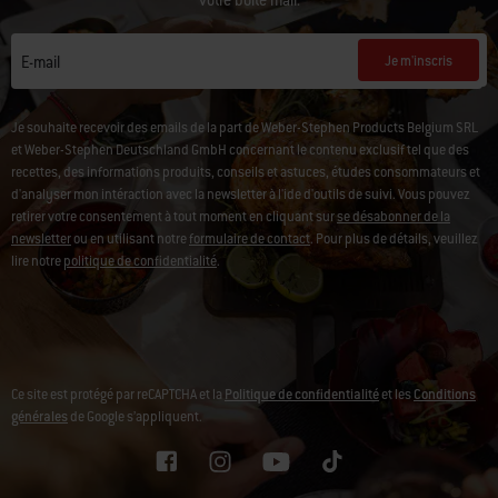
votre boîte mail.
Je m'inscris
E-mail
Je souhaite recevoir des emails de la part de Weber-Stephen Products Belgium SRL
et Weber-Stephen Deutschland GmbH concernant le contenu exclusif tel que des
recettes, des informations produits, conseils et astuces, études consommateurs et
d'analyser mon intéraction avec la newsletter à l'ide d'outils de suivi. Vous pouvez
retirer votre consentement à tout moment en cliquant sur
se désabonner de la
newsletter
ou en utilisant notre
formulaire de contact
. Pour plus de détails, veuillez
lire notre
politique de confidentialité
.
Ce site est protégé par reCAPTCHA et la
Politique de confidentialité
et les
Conditions
générales
de Google s’appliquent.