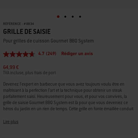
RÉFÉRENCE :
#
8834
GRILLE DE SAISIE
Pour grilles de cuisson Gourmet BBQ System
4.7
(249)
Rédiger un avis
4.7
étoiles
sur
64,99 €
5,
TVA incluse, plus frais de port
valeur
de
Devenez l’expert en barbecue que vous avez toujours voulu être en
la
maîtrisant à la perfection l’art et la technique pour obtenir un steak
note
moyenne.
parfaitement saisi. Heureusement pour vous, et pour vos convives, la
Read
grille de saisie Gourmet BBQ System est là pour que vous deveniez ce
249
héros du jardin en un rien de temps. Cette grille en fonte émaillée conduit
Reviews.
la chaleur de manière uniforme, pour des marques de saisie
Lien
sur
professionnelles et une viande qui conserve sa tendresse et ses
Lire plus
la
saveurs. Vos invités seront impressionnés du premier coup d’œil à leur
même
dernière bouchée.
page.