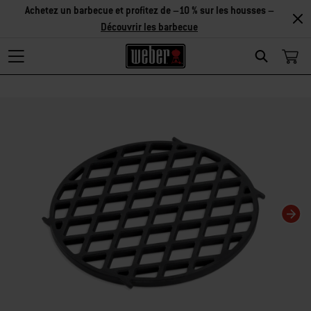
Achetez un barbecue et profitez de –10 % sur les housses –
Découvrir les barbecue
Search
Changing this current slide of this carousel will change the current slide of t