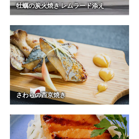
牡蠣の炭火焼き レムラード添え
さわらの西京焼き