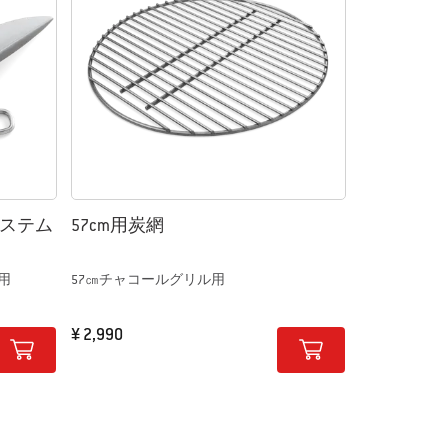
ステム
57cm用炭網
用
57㎝チャコールグリル用
¥ 2,990
Color Options