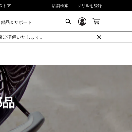
rストア
店舗検索
グリルを登録
部品＆サポート
ログイン／登録
Search
順次出荷ご準備いたします。
部品