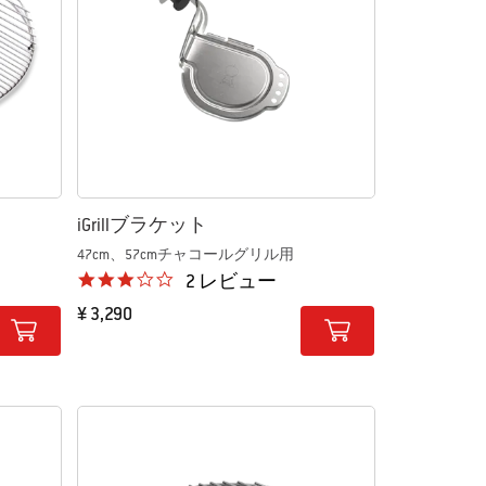
iGrillブラケット
47cm、57cmチャコールグリル用
3.0 star rating
2 レビュー
¥ 3,290
Color Options