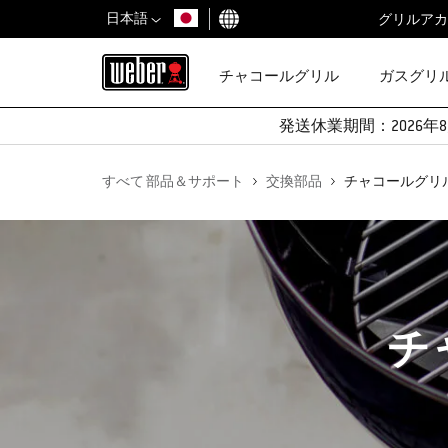
日本語
グリルアカ
国を選択
チャコールグリル
ガスグリ
発送休業期間：2026年8
すべて 部品＆サポート
交換部品
チャコールグリ
チ