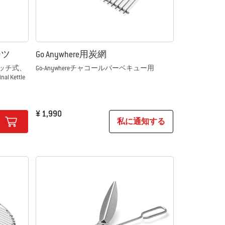
ーツ
Go Anywhere用炭網
ンタッチ式、
Go-Anywhereチャコールバーベキュー用
Kettle
¥ 1,990
私に通知する
Color Options