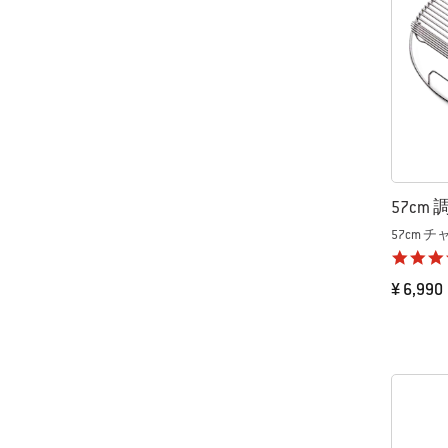
57cm
57cm
¥ 6,990
Color Op