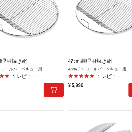
 調理用焼き網
47cm 調理用焼き網
 チャコールバーベキュー用
47cmチャコールバーベキュー用
5.0 star rating
5.0 star rating
1 レビュー
1 レビュー
¥ 5,990
tions
Color Options