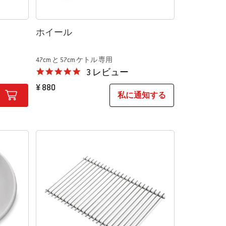
ホイール
47cm と 57cm ケトル 専用
5.0 star rating
3 レビュー
¥ 880
私に通知する
Color Options