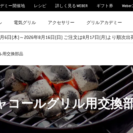
デミー開催地
レシピ
詳しく見る WEBER
ギフト券
Webe
ル
電気グリル
アクセサリー
グリルアカデミー
月6日(木)～2026年8月16日(日) ご注文は8月17日(月)より
ル用交換部品
ャコールグリル用交換