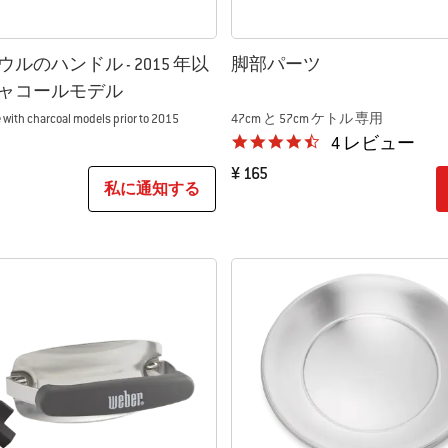
ルのハンドル - 2015 年以
脚部パーツ
ャコールモデル
 with charcoal models prior to 2015
47cm と 57cm ケトル 専用
4.3 star rating
4 レビュー
¥ 165
私に通知する
tions
Color Options