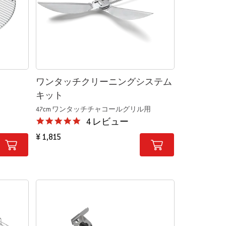
ワンタッチクリーニングシステム
キット
47cm ワンタッチチャコールグリル用
4.8 star rating
4 レビュー
¥ 1,815
Color Options