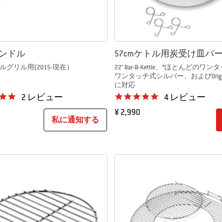
ンドル
57cmケトル用炭受け皿パ
グリル用(2015-現在）
22" Bar-B-Kettle、*ほとんどのワ
ワンタッチ式シルバー、およびOriginal 
に対応
5.0 star rating
5.0 star rating
2 レビュー
4 レビュー
¥ 2,990
私に通知する
tions
Color Options