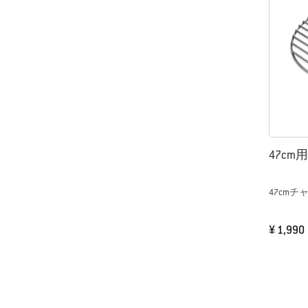
47cm
47cm
¥ 1,990
Color Op