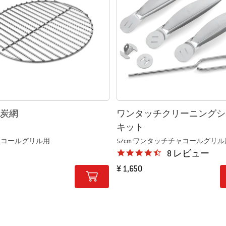
用炭網
ワンタッチクリーニングシ
キット
チャコールグリル用
57cm ワンタッチチャコールグリル
4.4 star rating
8 レビュー
¥ 1,650
tions
Color Options