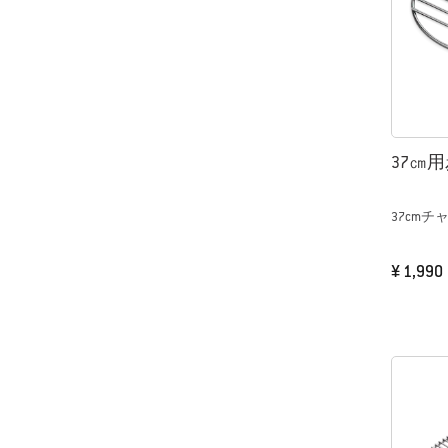
37㎝
37cm
¥ 1,990
Color Op