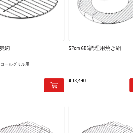
用炭網
57cm GBS調理用焼き網
チャコールグリル用
¥ 13,490
tions
Color Options