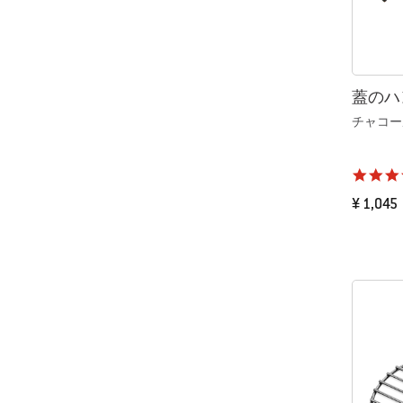
蓋のハ
チャコール
¥ 1,045
Color Op