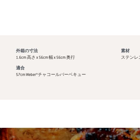
外箱の寸法
素材
1.6cm 高さ x 56cm 幅 x 56cm 奥行
ステンレ
適合
57cm Weber®チャコールバーベキュー