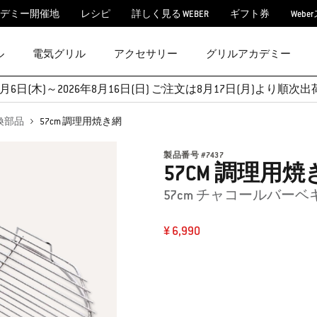
デミー開催地
レシピ
詳しく見る WEBER
ギフト券
Webe
ル
電気グリル
アクセサリー
グリルアカデミー
月6日(木)～2026年8月16日(日) ご注文は8月17日(月)より
換部品
57cm 調理用焼き網
製品番号
#
7437
57CM 調理用焼
57cm チャコールバー
¥ 6,990