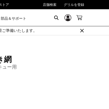
rストア
店舗検索
グリルを登録
部品＆サポート
ログイン／登録
Search
順次出荷ご準備いたします。
き網
ベキュー用