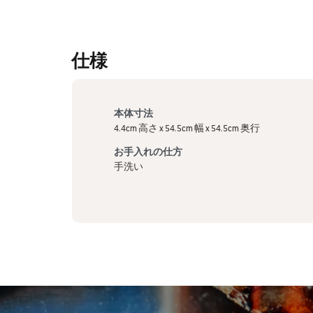
仕様
本体寸法
4.4cm 高さ x 54.5cm 幅 x 54.5cm 奥行
お手入れの仕方
手洗い