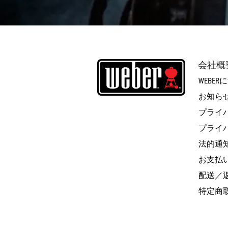
会社概
WEBE
お知ら
プライ
プライ
法的通
お支払
配送／
特定商