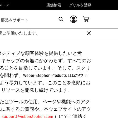
rストア
店舗検索
グリルを登録
部品＆サポート
ログイン／登録
Search
順次出荷ご準備いたします。
のお客様にポジティブな顧客体験を提供したいと考
ディキャップの有無にかかわらず、すべてのお
ることを目指しています。 そして、スクリ
-Stephen Products LLCのウェ
よう尽力しています。 このことを念頭にお
、リソースを開発し続けています。
ルアプリ、またはツールの使用、ページや機能へのアク
方法に関するご質問や、本ウェブサイトのアク
（
support@weberstephen.com
）にてご連絡く