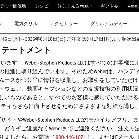
デミー開催地
レシピ
詳しく見る WEBER
ギフト券
Webe
ル
電気グリル
アクセサリー
グリルアカデミー
月6日(木)～2026年8月16日(日) ご注文は8月17日(月)より
ステートメント
。 Weber-Stephen Products LLCはすべて
推進に取り組んでいます。そのためWeberは、ハン
ムーズかつ公平に情報を収集し、お取引をしていただけ
、動画キャプションなどの支援技術の利用状況を問わず、Weber
しいものであると、すべてのお客様に感じていただける
ビリティをさらに向上させるためにさまざまな対策を講じ
やWeber-Stephen Products LLCのモバイ
どうぞご遠慮なくWeberまでご連絡ください。注文
りましたら、お電話（
800-446-1071
）、またはEメール