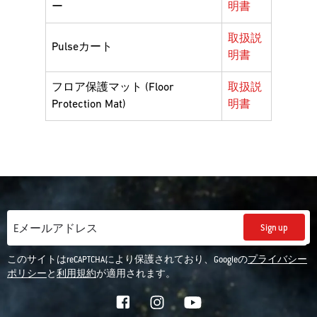
ー
明書
取扱説
Pulseカート
明書
フロア保護マット (Floor
取扱説
Protection Mat)
明書
Sign up
Eメールアドレス
このサイトはreCAPTCHAにより保護されており、Googleの
プライバシー
ポリシー
と
利用規約
が適用されます。