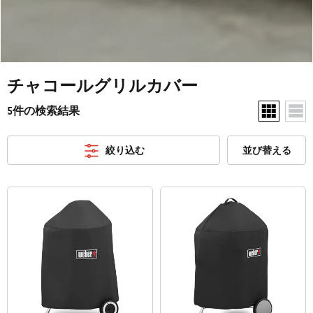
チャコールグリルカバー
5件の検索結果
1行あた
1行
絞り込む
並び替える