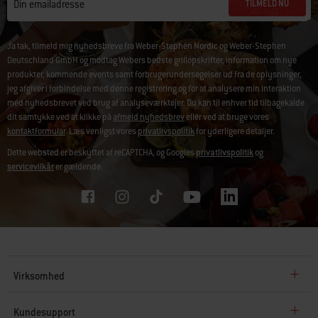
TILMELD NU
Din emailadresse
Ja tak, tilmeld mig nyhedsbreve fra Weber-Stephen Nordic og Weber-Stephen
Deutschland GmbH og modtag Webers bedste grillopskrifter, information om nye
produkter, kommende events samt forbrugerundersøgelser ud fra de oplysninger,
jeg afgiver i forbindelse med denne registrering og for at analysere min interaktion
med nyhedsbrevet ved brug af analyseværktøjer. Du kan til enhver tid tilbagekalde
dit samtykke ved at klikke på
afmeld nyhedsbrev
eller ved at bruge vores
kontaktformular
. Læs venligst vores
privatlivspolitik
for yderligere detaljer.
Dette websted er beskyttet af reCAPTCHA, og Googles
privatlivspolitik
og
servicevilkår
er gældende.
Virksomhed
Kundesupport