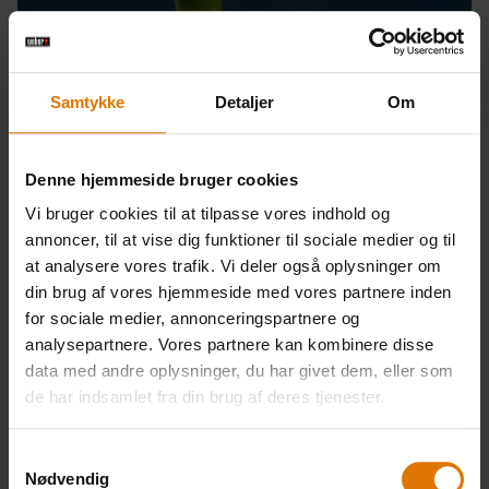
Samtykke
Detaljer
Om
Denne hjemmeside bruger cookies
Vi bruger cookies til at tilpasse vores indhold og
annoncer, til at vise dig funktioner til sociale medier og til
at analysere vores trafik. Vi deler også oplysninger om
din brug af vores hjemmeside med vores partnere inden
for sociale medier, annonceringspartnere og
analysepartnere. Vores partnere kan kombinere disse
Grill On
data med andre oplysninger, du har givet dem, eller som
de har indsamlet fra din brug af deres tjenester.
Derfor skal du bruge en
stegeplade
Samtykkevalg
Nødvendig