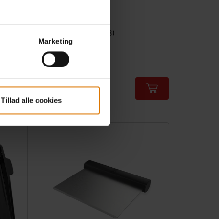
Skraber til stegeplade
4.6
(13)
Marketing
199,00 DKK
inkl. moms ekslusiv
leveringsomkostninger
Color Options
 besked
Tillad alle cookies