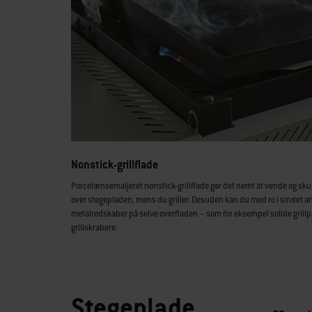
Nonstick-grillflade
Porcelænsemaljeret nonstick-grillflade gør det nemt at vende og s
over stegepladen, mens du griller. Desuden kan du med ro i sindet 
metalredskaber på selve overfladen – som for eksempel solide grillp
grillskrabere.
Stegeplade