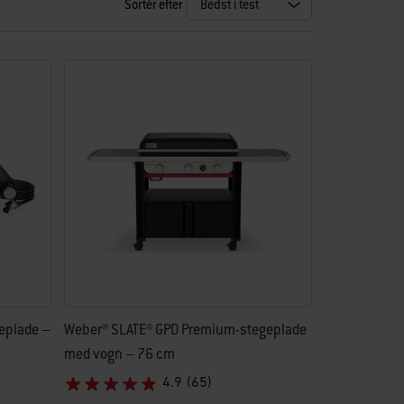
Sortér efter
eplade –
Weber® SLATE® GPD Premium-stegeplade
med vogn – 76 cm
4.9
(65)