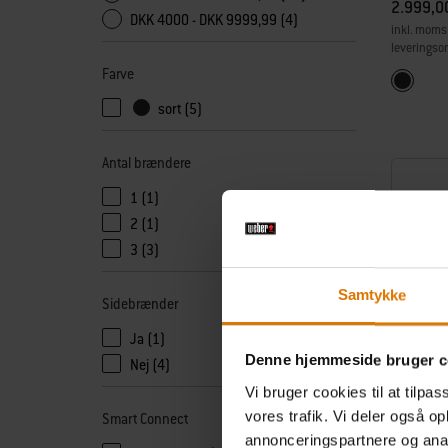
2.999,0
DKK 4000 - DKK 9999,99 (4)
inkl. moms
leveringso
Farve
Color Op
Sort
sort (5)
Antal brændere
1 (1)
2 (1)
3 (3)
Samtykke
Sidebrænder
Ja (1)
Denne hjemmeside bruger c
Nej (4)
Vi bruger cookies til at tilpas
vores trafik. Vi deler også 
Smart Connect
annonceringspartnere og anal