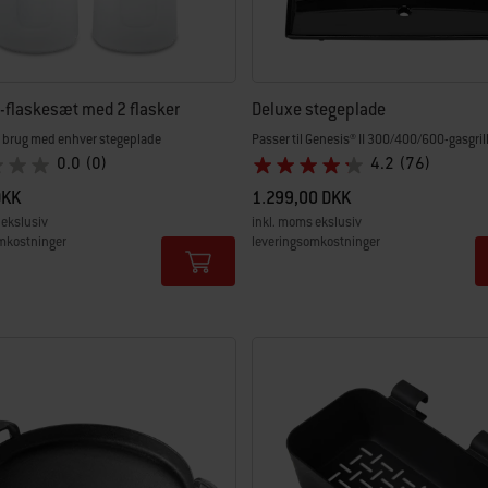
flaskesæt med 2 flasker
Deluxe stegeplade
il brug med enhver stegeplade
Passer til Genesis® II 300/400/600-gasgril
0.0
(0)
4.2
(76)
DKK
1.299,00 DKK
 ekslusiv
inkl. moms ekslusiv
mkostninger
leveringsomkostninger
tions
Color Options