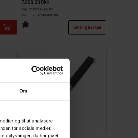
7.999,00 DKK
inkl. moms ekslusiv
leveringsomkostninger
Color Options
Sort
Giv mig besked
Om
 medier og til at analysere
nden for sociale medier,
e oplysninger, du har givet