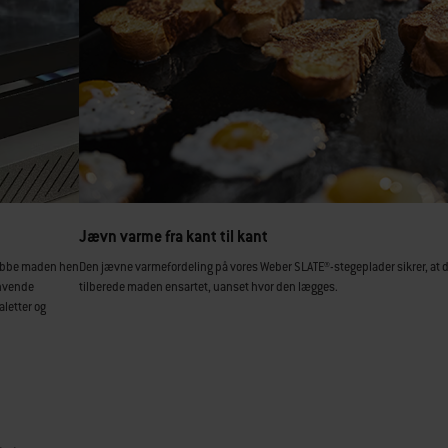
Jævn varme fra kant til kant
kubbe maden hen
Den jævne varmefordeling på vores Weber SLATE®-stegeplader sikrer, at 
anvende
tilberede maden ensartet, uanset hvor den lægges.
aletter og