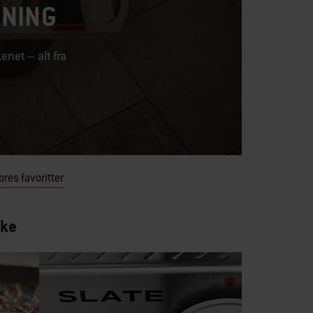
DNING
enet – alt fra
ores favoritter
ske