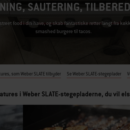
SNING, SAUTERING, TILBERE
treet food i din have, og skab fantastiske retter langt fra køkk
smashed burgere til tacos.
atures, som Weber SLATE tilbyder
Se Weber SLATE-stegeplader
V
atures i Weber SLATE-stegepladerne, du vil el