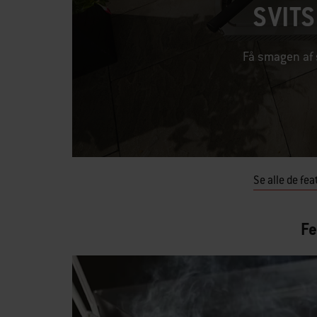
SVIT
Få smagen af s
Se alle de fe
Fe