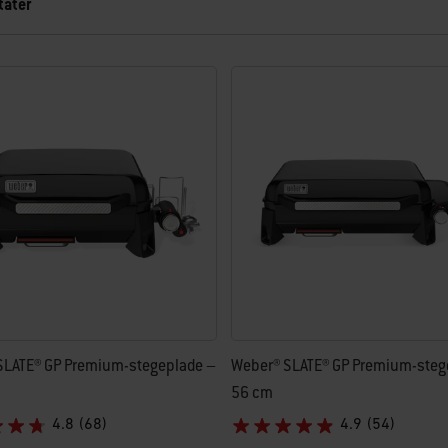
tater
ter.
SLATE® GP Premium-stegeplade –
Weber® SLATE® GP Premium-steg
56 cm
4.8
(68)
4.9
(54)