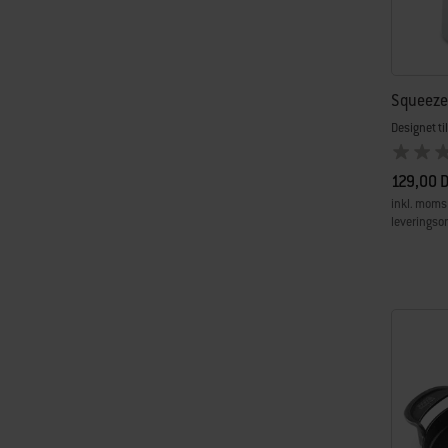
Squeeze-
Designet t
129,00 
inkl. moms
leveringso
Color Op