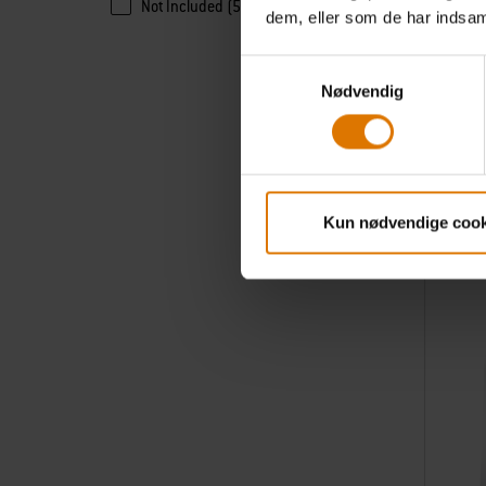
Not Included (5)
Weber® 
dem, eller som de har indsaml
stegepl
Samtykkevalg
Nødvendig
8.499,0
inkl. moms
leveringso
Color Op
Sort
Kun nødvendige cook