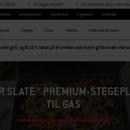
ver 500 kr
30-dages returret*
Kundeservice åben man-tors
krifter
Grillinspiration
Tips & tricks
E-gavekort
Grillfinder
eplade
Træpille
Smart
Tilbehør
Grillkurser & Events
elst grill, og få 10 % rabat på et hvilket som helst grillbetræk ved
R SLATE® PREMIUM-STEGEP
TIL GAS