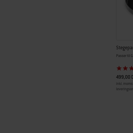
Stegepa
Passer til 
499,00 
inkl. moms
leveringso
Color Op