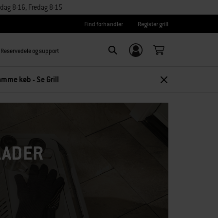
dag 8-16, Fredag 8-15
Find forhandler
Register grill
Reservedele og support
Log ind/
Search
tilmeld dig
 samme køb -
Se Grill
LADER