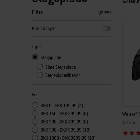
52 resul
Filtre
Ryd filtre
Når du vælger et af filtrene, opdateres siden med nye resulta
Kun på lager
Type
Stegeplade
Slate Stegeplade
Stegepladetilbehør
Pris
DKK 0 - DKK 149,99 (4)
Weber® 
DKK 150 - DKK 299,99 (8)
DKK 300 - DKK 499,99 (8)
43 cm
DKK 500 - DKK 999,99 (18)
DKK 1000 - DKK 3999,99 (10)