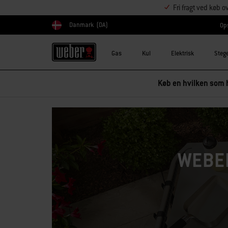
Fri fragt ved køb o
Danmark
(DA)
Ops
Vælg land
Gas
Kul
Elektrisk
Steg
Køb en hvilken som h
WEBE