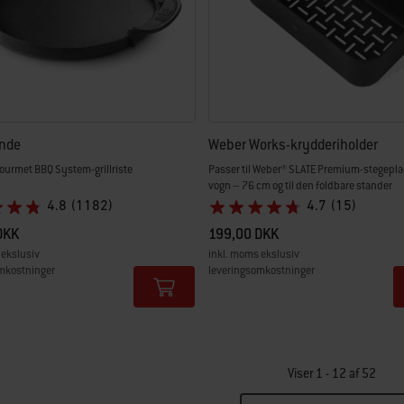
nde
Weber Works-krydderiholder
Gourmet BBQ System-grillriste
Passer til Weber® SLATE Premium-stegepl
vogn – 76 cm og til den foldbare stander
4.8
(1182)
4.7
(15)
DKK
199,00 DKK
 ekslusiv
inkl. moms ekslusiv
mkostninger
leveringsomkostninger
tions
Color Options
Viser 1 - 12 af 52