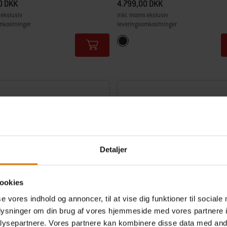
0 DKK
4.799,00 DKK
 ekslusiv
inkl. moms ekslusiv
mkostninger
leveringsomkostninger
tions
Color Options
Sort
Detaljer
ookies
se vores indhold og annoncer, til at vise dig funktioner til sociale
oplysninger om din brug af vores hjemmeside med vores partnere i
ysepartnere. Vores partnere kan kombinere disse data med andr