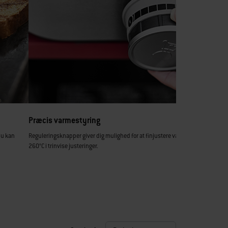
Præcis varmestyring
du kan
Reguleringsknapper giver dig mulighed for at finjustere varmeniveauerne op t
260°C i trinvise justeringer.