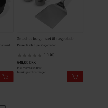
Smashed burger-sæt til stegeplade
ader med
Passer til alle typer stegeplader
0.0
(0)
649,00 DKK
inkl. moms ekslusiv
leveringsomkostninger
Color Options