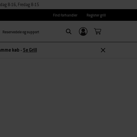
dag 8-16, Fredag 8-15
Find forhandler
Register grill
Reservedele og support
Log ind/
Search
tilmeld dig
 samme køb -
Se Grill