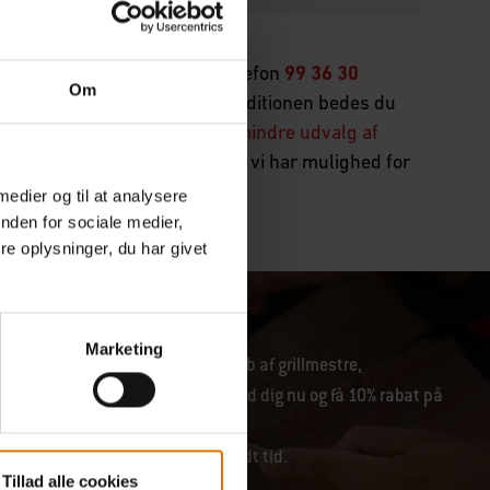
takte vores kundeservice på telefon
99 36 30
Om
ar brug for. For at lette ekspeditionen bedes du
du kontakter os.
Du finder et mindre udvalg af
du bare spørge kundeservice, da vi har mulighed for
 medier og til at analysere
nden for sociale medier,
e oplysninger, du har givet
Marketing
lopdateringer fra vores fællesskab af grillmestre,
tusiaster og friluftskokke. Tilmeld dig nu og få 10% rabat på
ørste ordre
lding til nyhedsbrevet kan tage lidt tid.
Tillad alle cookies