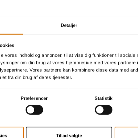
du en reservedel til din grill, er du velkommen til at kon
Detaljer
 på
service-dk@weber.com
– og købe de reservedele, du h
llens serienummer parat eller vedlægge det i mailen, når 
ookies
eservedele her
. Har vi ikke vist netop det, du søger, skal 
 med alle dele til din grill.
se vores indhold og annoncer, til at vise dig funktioner til sociale
oplysninger om din brug af vores hjemmeside med vores partnere i
ysepartnere. Vores partnere kan kombinere disse data med andr
et fra din brug af deres tjenester.
Præferencer
Statistik
kab: 10% rabat kun til dig
E-mai
maden
din f
Tilme
ies
Tillad valgte