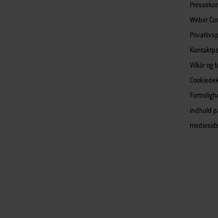
Pressekon
Weber Co
Privatlivsp
Kontaktp
Vilkår og 
Cookiedek
Fortroligh
indhold p
mediesid