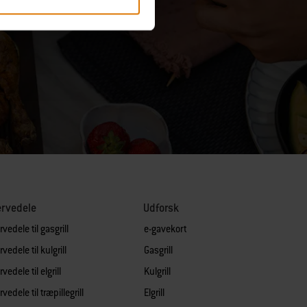
ervedele
Udforsk
vedele til gasgrill
e-gavekort
vedele til kulgrill
Gasgrill
vedele til elgrill
Kulgrill
vedele til træpillegrill
Elgrill