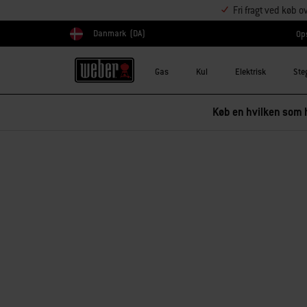
Fri fragt ved køb o
Danmark
(DA)
Ops
Vælg land
Gas
Kul
Elektrisk
Ste
Køb en hvilken som h