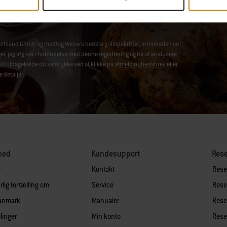
chland GmbH og modtag Webers bedste grillopskrifter, information om
jeg afgiver i forbindelse med denne registrering og for at analysere
id tilbagekalde dit samtykke ved at klikke på
afmeld nyhedsbrev
eller
e detaljer.
hed
Kundesupport
Res
r
Kontakt
Reser
lig fortælling om
Service
Reser
Danmark
Manualer
Reser
llinger
Min konto
Reser