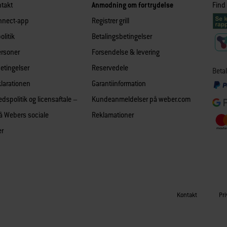
takt
Anmodning om fortrydelse
Find
nnect-app
Registrer grill
olitik
Betalingsbetingelser
ersoner
Forsendelse & levering
betingelser
Reservedele
Betal
larationen
Garantiinformation
edspolitik og licensaftale –
Kundeanmeldelser på weber.com
å Webers sociale
Reklamationer
er
Kontakt
Pri