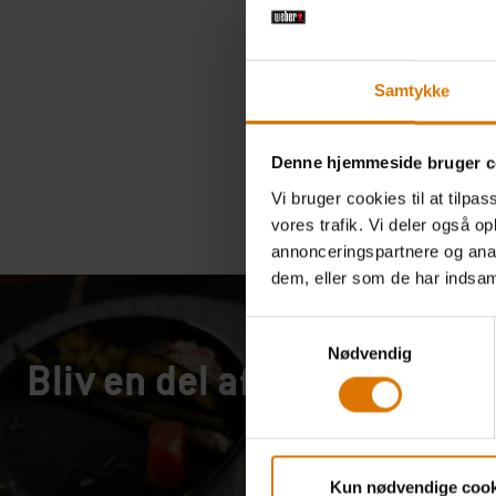
Mangler 
Samtykke
10
eller
have gri
Denne hjemmeside bruger c
vores r
at hjælpe
Vi bruger cookies til at tilpas
vores trafik. Vi deler også 
annonceringspartnere og anal
dem, eller som de har indsaml
Samtykkevalg
Nødvendig
Bliv en del af vores fælless
Kun nødvendige cook