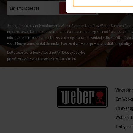
Tilmeld nu
Din emailadresse
Ja tak, tilmeld mig nyhedsbreve fra Weber-Stephen Nordic og Weber-Stephen Deuts
nye produkter, kommende events samt forbrugerundersøgelser ud fra de oplysninger, 
min interaktion med nyhedsbrevet ved brug af analyseværktøjer. Du kan til enhver t
ved at bruge vores
kontaktformular
. Læs venligst vores
privatlivspolitik
for yderliger
Dette websted er beskyttet af reCAPTCHA, og Googles
privatlivspolitik
og
servicevilkår
er gældende.
Virksom
Om Webe
En eventyr
Weber i 
Ledige sti