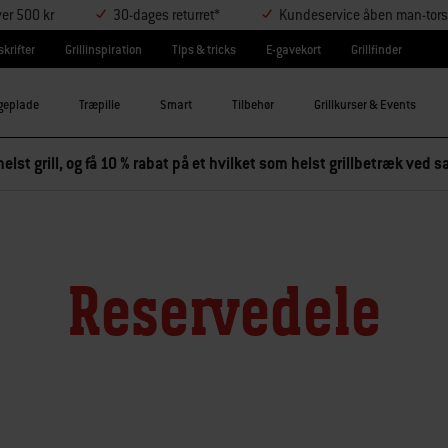
ver 500 kr
30-dages returret*
Kundeservice åben man-tors
krifter
Grillinspiration
Tips & tricks
E-gavekort
Grillfinder
geplade
Træpille
Smart
Tilbehør
Grillkurser & Events
elst grill, og få 10 % rabat på et hvilket som helst grillbetræk ved
Reservedele