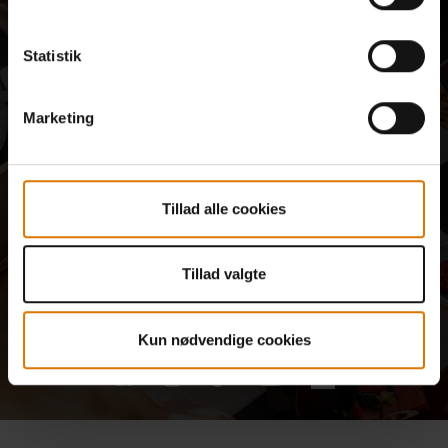
madentusiaster og friluftskokke. Tilmeld dig nu og få 10% rabat på
din første ordre
Tilmelding til nyhedsbrevet kan tage lidt tid.
Statistik
Tilmeld nu
Din emailadresse
Marketing
Ja tak, tilmeld mig nyhedsbreve fra Weber-Stephen Nordic og Weber-Stephen
Deutschland GmbH og modtag Webers bedste grillopskrifter, information om nye
produkter, kommende events samt forbrugerundersøgelser ud fra de oplysninger,
Tillad alle cookies
jeg afgiver i forbindelse med denne registrering og for at analysere min interaktion
med nyhedsbrevet ved brug af analyseværktøjer. Du kan til enhver tid tilbagekalde
dit samtykke ved at klikke på
afmeld nyhedsbrev
eller ved at bruge vores
Tillad valgte
kontaktformular
. Læs venligst vores
privatlivspolitik
for yderligere detaljer.
Dette websted er beskyttet af reCAPTCHA, og Googles
privatlivspolitik
og
servicevilkår
er gældende.
Kun nødvendige cookies