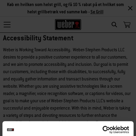
Køb en hvilken som helst grill, og få 10 % rabat på et hvilket som
helst grillbetræk ved samme køb -
Se Grill
Search
Accessibility Statement
Weber is Working Toward Accessibility. Weber-Stephen Products LLC
desires to provide a positive customer experience to all our customers,
and we aim to promote accessibility and inclusion. Our goal is to permit
our customers, including those with disabilities, to successfully, fully
and equally gather information and transact business through our
website. Whether you are using assistive technologies like a screen
reader, a magnifier, voice recognition software, or captions for videos, our
goal is to make your use of Weber-Stephen Products LLC’s website a
successful and enjoyable experience. With this in mind, Weber is taking
a variety of steps and devoting resources to further enhance the
accessibility of our website, and this is an ongoing effort.
Accessibility Assistance. We want you to contact us if you have difficulty