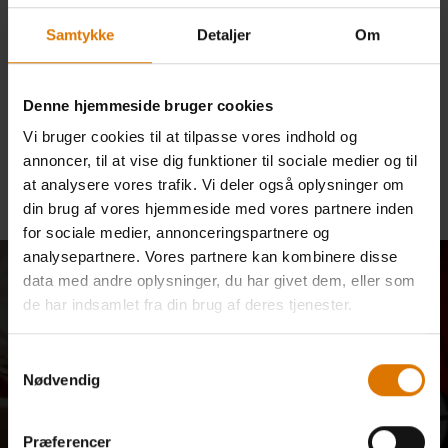
using or accessing any element of this website or any Weber-Stephen
Samtykke
Detaljer
Om
Products LLC mobile app or tool, or if you have any feedback. If you have
a question regarding placing an order or if you have any feedback or
suggestions as to how we could improve accessibility of this website,
Denne hjemmeside bruger cookies
please call us at
800-446-1071
or email us
Vi bruger cookies til at tilpasse vores indhold og
at
support@weberstephen.com
and we will work with you to provide the
annoncer, til at vise dig funktioner til sociale medier og til
information, item, or transaction you seek through a communication
at analysere vores trafik. Vi deler også oplysninger om
method or that is accessible for you and consistent with applicable law
din brug af vores hjemmeside med vores partnere inden
(for example, through telephone support).
for sociale medier, annonceringspartnere og
analysepartnere. Vores partnere kan kombinere disse
Bliv en del af vores
data med andre oplysninger, du har givet dem, eller som
de har indsamlet fra din brug af deres tjenester.
fællesskab: 10% rabat kun
Samtykkevalg
til dig
Nødvendig
E-mailopdateringer fra vores fællesskab af grillmestre,
Præferencer