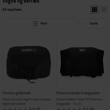
Vogne og betræk
63 resultater
Vis to produ
Vis e
Filter
Sortér
Premium-grillbetræk
Premium-betræk til stegeplade
Passer til Lumin-elgrill/Lumin Compact-
Passer til Weber® Slate® GP Premium-
elgrill med stander
stegeplade – 71 cm
0.0
(0)
0.0
(0)