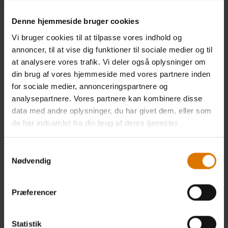
Denne hjemmeside bruger cookies
Vi bruger cookies til at tilpasse vores indhold og
Premium-grillbetræk
Premium-grillbetræk
annoncer, til at vise dig funktioner til sociale medier og til
Passer til grill i Q 2000N-serien
Passer til grill i Q 1000N-serien
at analysere vores trafik. Vi deler også oplysninger om
1.0
(1)
5.0
(1)
din brug af vores hjemmeside med vores partnere inden
279,00 DKK
229,00 DKK
for sociale medier, annonceringspartnere og
inkl. moms ekslusiv
inkl. moms ekslusiv
analysepartnere. Vores partnere kan kombinere disse
leveringsomkostninger
leveringsomkostninger
data med andre oplysninger, du har givet dem, eller som
Color Options
Color Options
de har indsamlet fra din brug af deres tjenester.
Samtykkevalg
Nødvendig
Præferencer
Statistik