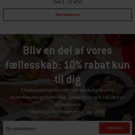
Viser 1 - 12 af 63
Flere resultater
Page 1
Page 2
Page 3
Page 4
Page 5
Page 6
Bliv en del af vores
fællesskab: 10% rabat kun
til dig
E-mailopdateringer fra vores fællesskab af grillmestre,
madentusiaster og friluftskokke. Tilmeld dig nu og få 10% rabat på
din første ordre
Tilmelding til nyhedsbrevet kan tage lidt tid.
Tilmeld nu
Din emailadresse