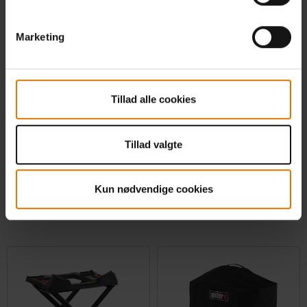
Marketing
Stander til Lumin®
Passer til alle Lumin®-elgrill til udendørs
Tillad alle cookies
brug
0.0
(0)
1.199,00 DKK
Tillad valgte
inkl. moms ekslusiv
leveringsomkostninger
Color Options
Kun nødvendige cookies