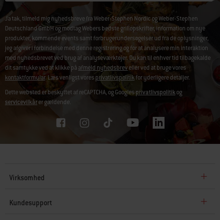
Ja tak, tilmeld mig nyhedsbreve fra Weber-Stephen Nordic og Weber-Stephen
Deutschland GmbH og modtag Webers bedste grillopskrifter, information om nye
produkter, kommende events samt forbrugerundersøgelser ud fra de oplysninger,
jeg afgiver i forbindelse med denne registrering og for at analysere min interaktion
med nyhedsbrevet ved brug af analyseværktøjer. Du kan til enhver tid tilbagekalde
dit samtykke ved at klikke på
afmeld nyhedsbrev
eller ved at bruge vores
kontaktformular
. Læs venligst vores
privatlivspolitik
for yderligere detaljer.
Dette websted er beskyttet af reCAPTCHA, og Googles
privatlivspolitik
og
servicevilkår
er gældende.
Virksomhed
Kundesupport