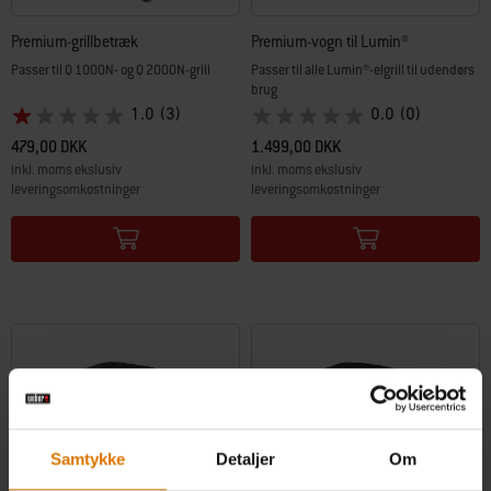
Premium-grillbetræk
Premium-vogn til Lumin®
Passer til Q 1000N- og Q 2000N-grill
Passer til alle Lumin®-elgrill til udendørs
brug
1.0
(3)
0.0
(0)
479,00 DKK
1.499,00 DKK
inkl. moms ekslusiv
inkl. moms ekslusiv
leveringsomkostninger
leveringsomkostninger
Color Options
Color Options
Samtykke
Detaljer
Om