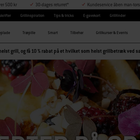
ver 500 kr
30-dages returret*
Kundeservice åben man-tors
krifter
Grillinspiration
Tips & tricks
E-gavekort
Grillfinder
eplade
Træpille
Smart
Tilbehør
Grillkurser & Events
elst grill, og få 10 % rabat på et hvilket som helst grillbetræk ved