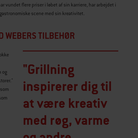
undet flere priser i løbet af sin karriere, har arbejdet i
gastronomiske scene med sin kreativitet.
ED WEBERS TILBEHØR
kokke
"Grillning
n og
orer."
inspirerer dig til
r som
at være kreativ
 som
med røg, varme
og andre