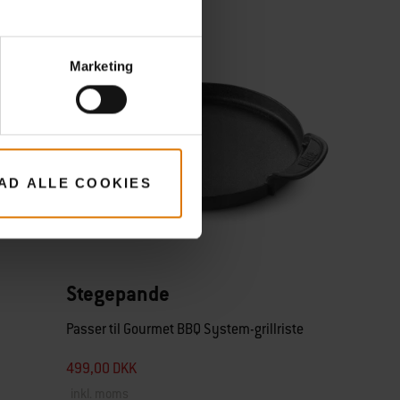
lse,
den en
ngen,
Marketing
.. og
LAD ALLE COOKIES
Stegepande
Passer til Gourmet BBQ System-grillriste
499,00 DKK
inkl. moms