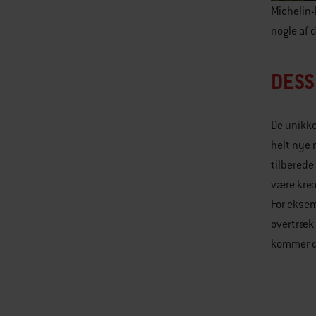
Michelin-
nogle af 
DESS
De unikke
helt nye 
tilberede
være krea
For eksem
overtræk 
kommer di