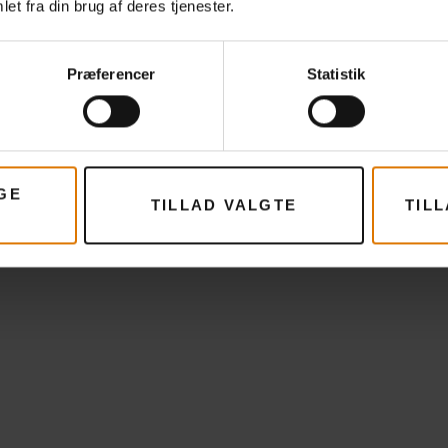
et fra din brug af deres tjenester.
s påpeger, kan man med disse grillede desserter skabe en opleve
 over det sædvanlige. "Når du tilbereder din dessert på en grill, får 
ma og en helt unik organisk smag," forklarer han. "Og selve stemni
Præferencer
Statistik
at være udenfor og hænge ud foran grillen sammen med en masse
, man holder af, det er simpelthen uvurderligt."
are gang i flammerne. For der er lækre, grillede desserter på menuen .
GE
TILLAD VALGTE
TIL
met for at blive.