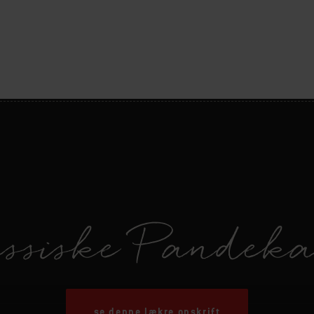
ssiske Pandek
se denne lækre opskrift