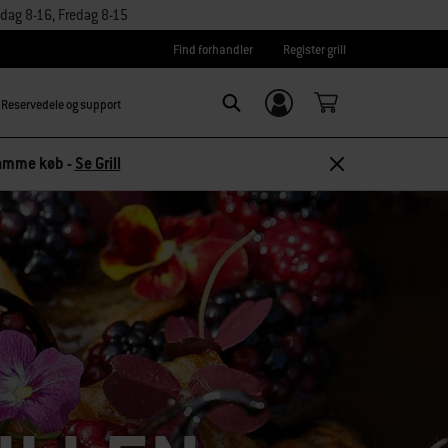
dag 8-16, Fredag 8-15
Find forhandler
Register grill
Reservedele og support
Log ind/
SEARCH
tilmeld dig
 samme køb -
Se Grill