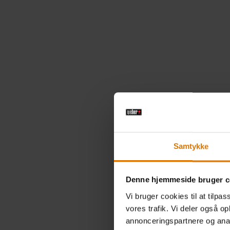
nænsomt p
forskelli
Samtykke
kraftige 
stegepan
Denne hjemmeside bruger c
Vi bruger cookies til at tilpas
HERM
vores trafik. Vi deler også 
annonceringspartnere og anal