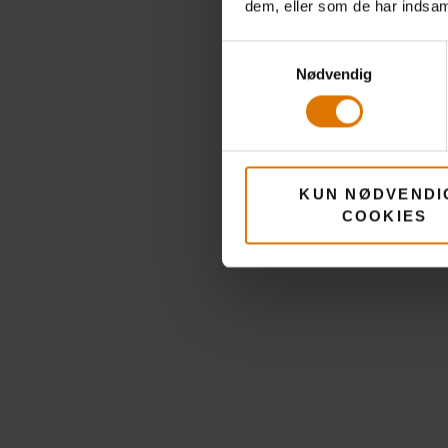
dem, eller som de har indsaml
Som Thoma
der går ud
Samtykkevalg
masse aro
Nødvendig
det med 
mennesker
Så hold b
KUN NØDVENDI
de er kom
COOKIES