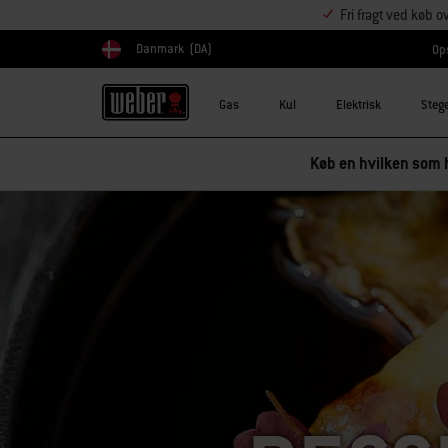
Fri fragt ved køb o
Danmark
(DA)
Ops
Vælg land
Gas
Kul
Elektrisk
Steg
Køb en hvilken som h