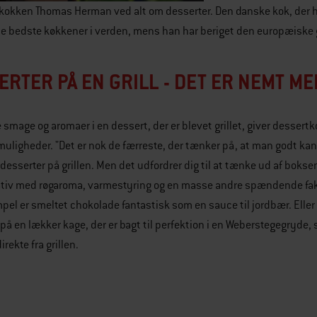
kokken Thomas Herman ved alt om desserter. Den danske kok, der har v
de bedste køkkener i verden, mens han har beriget den europæiske 
ERTER PÅ EN GRILL - DET ER NEMT M
 smage og aromaer i en dessert, der er blevet grillet, giver dessert
muligheder. "Det er nok de færreste, der tænker på, at man godt kan
 desserter på grillen. Men det udfordrer dig til at tænke ud af bokse
tiv med røgaroma, varmestyring og en masse andre spændende fakt
pel er smeltet chokolade fantastisk som en sauce til jordbær. Elle
på en lækker kage, der er bagt til perfektion i en Weberstegegryde,
rekte fra grillen.