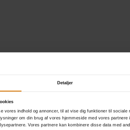
Thomas er særligt glad fo
å en pande fra Weber Gourmet BBQ System. Det er en kreativ fortolk
ge toppings – Thomas foretrækker selv en kombination med bær, kaf
Detaljer
direkte varme i støbejernspanden giver pandekagerne en mere sprø
de."
ookies
se vores indhold og annoncer, til at vise dig funktioner til sociale
ANS TILGANG TIL GRILLEDE PANDEK
oplysninger om din brug af vores hjemmeside med vores partnere i
ysepartnere. Vores partnere kan kombinere disse data med andr