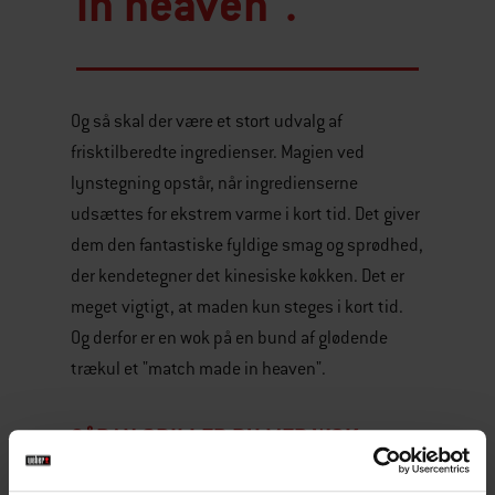
in heaven"."
Og så skal der være et stort udvalg af
frisktilberedte ingredienser. Magien ved
lynstegning opstår, når ingredienserne
udsættes for ekstrem varme i kort tid. Det giver
dem den fantastiske fyldige smag og sprødhed,
der kendetegner det kinesiske køkken. Det er
meget vigtigt, at maden kun steges i kort tid.
Og derfor er en wok på en bund af glødende
trækul et "match made in heaven".
SÅDAN GRILLER DU MED WOK