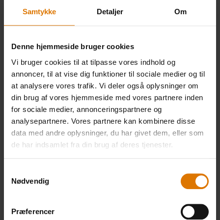
Samtykke
Detaljer
Om
Men det tager tid at lave en sådan bund af
glødende varme trækul, og derfor er
Denne hjemmeside bruger cookies
kombinationen af en Weber Genesis® II-gasgrill
og en tung støbejernswok helt perfekt, når man
Vi bruger cookies til at tilpasse vores indhold og
annoncer, til at vise dig funktioner til sociale medier og til
skal lynstege derhjemme. Med denne
at analysere vores trafik. Vi deler også oplysninger om
kombination får man ikke kun den kraftige
din brug af vores hjemmeside med vores partnere inden
varme, man skal bruge, når man griller i en wok,
for sociale medier, annonceringspartnere og
men også den fornødne stabilitet og kontrol.
analysepartnere. Vores partnere kan kombinere disse
Denne kombination er også perfekt til andre
data med andre oplysninger, du har givet dem, eller som
asiatiske streetfood- klassikere – uanset om
de har indsamlet fra din brug af deres tjenester.
det er tynde stykker lynstegt kød, sprøde
Samtykkevalg
stegte ris eller fyldige japanske supper.
Nødvendig
Præferencer