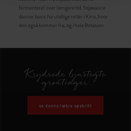
fermenteret over længere tid. Sojasauce
danner basis for utallige retter i Kina, hvor
den også kommer fra, og i hele Østasien.
Krydrede lynstegte
grøntsager
se denne lækre opskrift