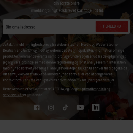
din første ordre
Tilmelding til nyhedsbrevet kan tage lidt tid.
TILMELD NU
Din emailadresse
Ja tak, tilmeld mig nyhedsbreve fra Weber-Stephen Nordic og Weber-Stephen
Deutschland GmbH og modtag Webers bedste grillopskrifter, information om nye
produkter, kommende events samt forbrugerundersøgelser ud fra de oplysninger,
jeg afgiver i forbindelse med denne registrering og for at analysere min interaktion
med nyhedsbrevet ved brug af analyseværktøjer. Du kan til enhver tid tilbagekalde
dit samtykke ved at klikke på
afmeld nyhedsbrev
eller ved at bruge vores
kontaktformular
. Læs venligst vores
privatlivspolitik
for yderligere detaljer.
Dette websted er beskyttet af reCAPTCHA, og Googles
privatlivspolitik
og
servicevilkår
er gældende.