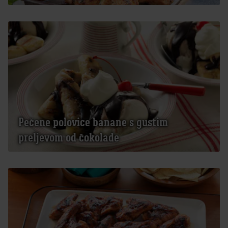
Pečene polovice banane s gustim
preljevom od čokolade