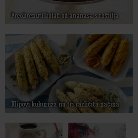
Preokrenuti kolač od ananasa s roštilja
Klipovi kukuruza na tri različita načina