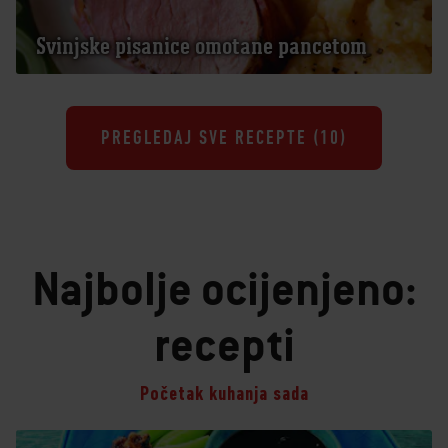
Svinjske pisanice omotane pancetom
PREGLEDAJ SVE RECEPTE (
10
)
Najbolje ocijenjeno:
recepti
Početak kuhanja sada