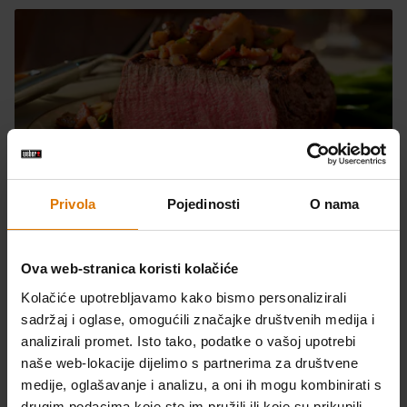
Odrezak goveđe pisanice s prženim
gljivama i vinaigrette umakom od
Privola
Pojedinosti
O nama
crvenog vina
Ova web-stranica koristi kolačiće
Kolačiće upotrebljavamo kako bismo personalizirali
sadržaj i oglase, omogućili značajke društvenih medija i
analizirali promet. Isto tako, podatke o vašoj upotrebi
naše web-lokacije dijelimo s partnerima za društvene
medije, oglašavanje i analizu, a oni ih mogu kombinirati s
drugim podacima koje ste im pružili ili koje su prikupili