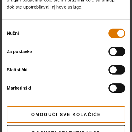
dok ste upotrebljavali njihove usluge.
Klipovi kukuruza na tri različita načina
Odabir
Nužni
pristanka
Za postavke
Statistički
Marketinški
Losos na cedrovini s glazurom od
korijandra i citrusa
OMOGUĆI SVE KOLAČIĆE