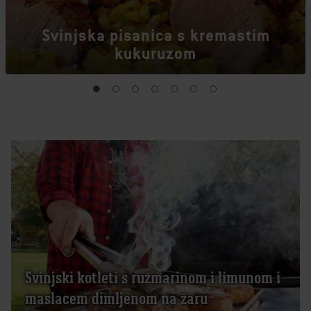
Svinjska pisanica s kremastim
kukuruzom
Svinjski kotleti s ružmarinom i limunom i
maslacem dimljenom na žaru