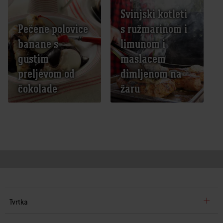
Svinjski kotleti
Pečene polovice
s ružmarinom i
banane s
limunom i
gustim
maslacem
preljevom od
dimljenom na
čokolade
žaru
Tvrtka