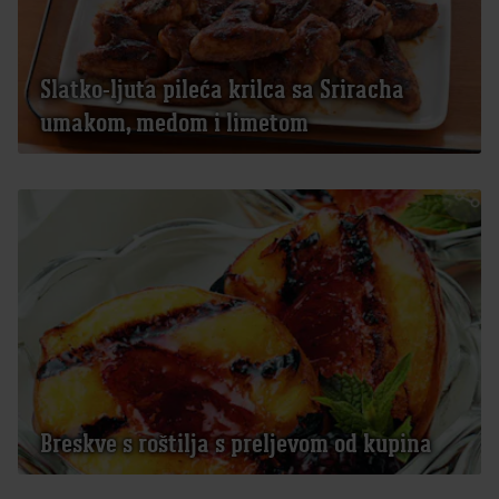
Slatko-ljuta pileća krilca sa Sriracha
umakom, medom i limetom
Breskve s roštilja s preljevom od kupina