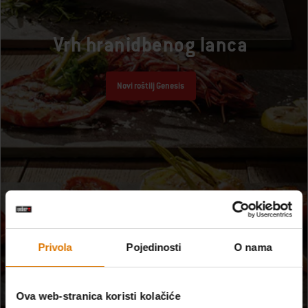
Vrh hranidbenog lanca
Novi roštilj Genesis
Privola
Pojedinosti
O nama
Ova web-stranica koristi kolačiće