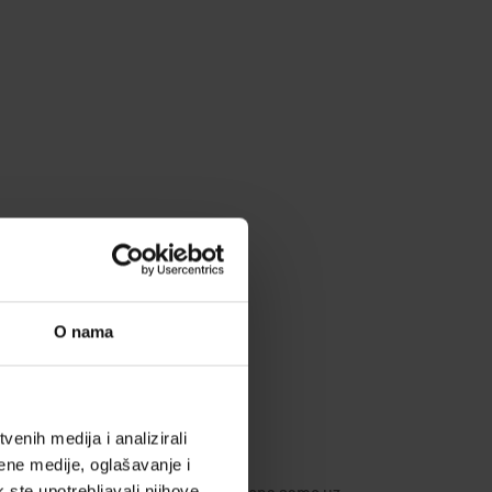
O nama
enih medija i analizirali
ene medije, oglašavanje i
k ste upotrebljavali njihove