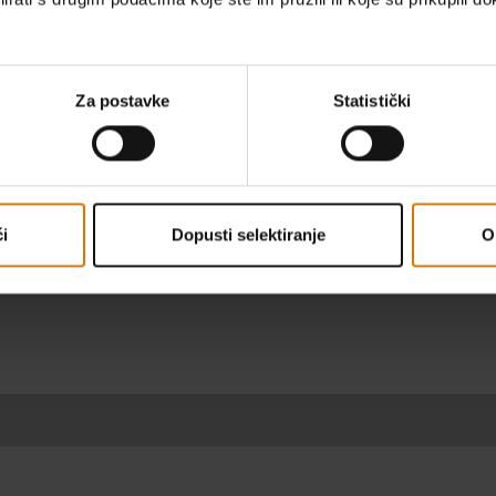
ih marki prikazanih uređaja i prikaza zadržava Weber-Stephen Prod
čivo za ovu informativnu stranicu i njezine sadržaje. Stranica služi
e i informacije kao što su distribucija, reklamacije, rješavanje jam
Za postavke
Statistički
i
Dopusti selektiranje
O