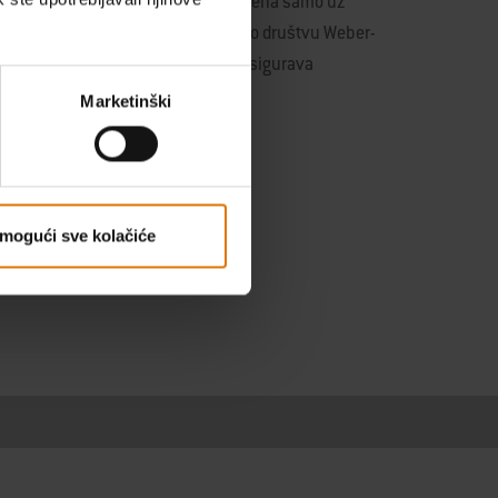
ucts (EMEA) GmbH. Uporaba je dopuštena samo uz
 isključivo za informiranja kupaca o društvu Weber-
stvenih upita i korisnička služba osigurava
Marketinški
mogući sve kolačiće