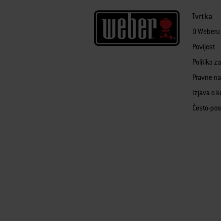
Tvrtka
O Weberu
Povijest
Politika z
Pravne n
Izjava o k
Često-pos