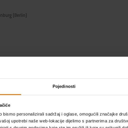
nburg (Berlin)
Pojedinosti
ačiće
bismo personalizirali sadržaj i oglase, omogućili značajke društv
vašoj upotrebi naše web-lokacije dijelimo s partnerima za društv
rati s drugim podacima koje ste im pružili ili koje su prikupili do