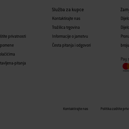
Služba za kupce
Zamj
Kontaktirajte nas
Dijel
Tražilica trgovina
Dijel
aštite privatnosti
Informacije o jamstvu
Pron
apomene
Česta pitanja i odgovori
broj
olačićima
Pay 
tavljena-pitanja
Kontaktirajte nas
Politika zaštite pri