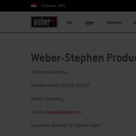
Hrvatska
(HR)
Odaberite državu
Plin
Ugljen
Električni
G
Weber-Stephen Prod
Poštanska adresa:
Franklinstraße 28/29, 10587
Berlin, Germany
Email:
emea@weber.com
Generalni direktor: Dr. Steffen Hahn