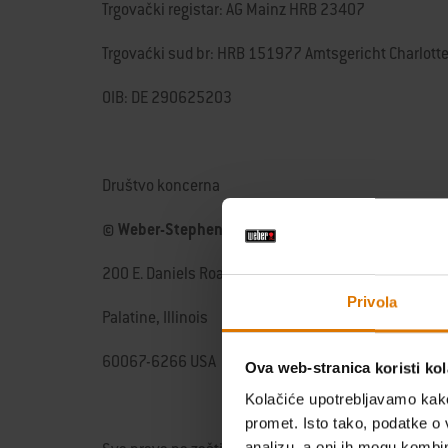
Trgovački registar: AG Mainz HRB 23407
Trgovaćki sud br: HRB 151977 Amtsgericht Charlotte
OIB: DE 290625203
Društvo koncerna
© Weber-Stephen Products LLC
200 E. Daniels Road
Privola
Palatine, Illinois
60067-6266 USA
Ova web-stranica koristi kol
Kolačiće upotrebljavamo kako 
promet. Isto tako, podatke o 
analizu, a oni ih mogu kombini