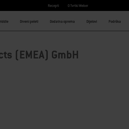
Recepti
O Tvrtki Weber
riddle
Drveni peleti
Dodatna oprema
Dijelovi
Podrška
ucts (EMEA) GmbH