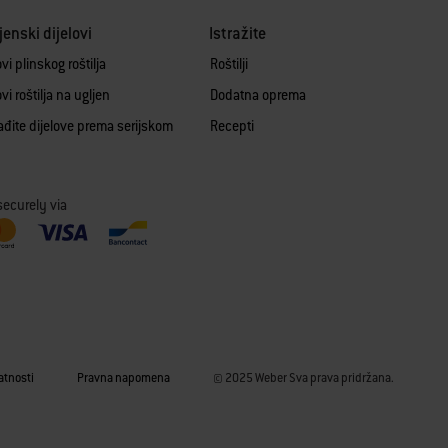
enski dijelovi
Istražite
ovi plinskog roštilja
Roštilji
ovi roštilja na ugljen
Dodatna oprema
ađite dijelove prema serijskom
Recepti
u
securely via
vatnosti
Pravna napomena
© 2025 Weber Sva prava pridržana.