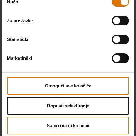
Nužni
pristanka
Za postavke
Statistički
Marketinški
Plinski roštilj Spirit® E-210
Plinski roštilj Spirit® E-310
2314cm², Crna
2314cm², Crna
Color Options
Color Options
Crna
Crna
Omogući sve kolačiće
Dopusti selektiranje
NOVO
NOVO
Samo nužni kolačići