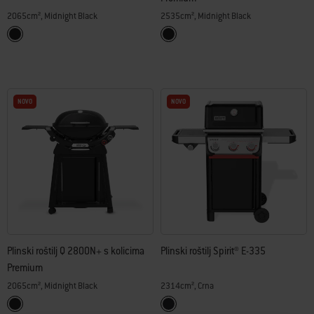
2065cm², Midnight Black
2535cm², Midnight Black
Color Options
Color Options
Midnight Black
Midnight Black
NOVO
NOVO
Plinski roštilj Q 2800N+ s kolicima
Plinski roštilj Spirit® E-335
Premium
2065cm², Midnight Black
2314cm², Crna
Color Options
Color Options
Midnight Black
Crna