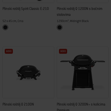
Plinski roštilj Spirit Classic E-210
Plinski roštilj Q 1200N s bočnim
stolovima
52 x 45 cm, Crna
1290cm², Midnight Black
Color Options
Color Options
Crna
Midnight Black
NOVO
NOVO
Plinski roštilj Q 2100N
Plinski roštilj Q 3200N+ s kolicima
Premium