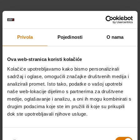
NOVO
NOVO
Privola
Pojedinosti
O nama
Ova web-stranica koristi kolačiće
Kolačiće upotrebljavamo kako bismo personalizirali
sadržaj i oglase, omogućili značajke društvenih medija i
analizirali promet. Isto tako, podatke o vašoj upotrebi
naše web-lokacije dijelimo s partnerima za društvene
Plinski roštilj Spirit® E-425
Plinski roštilj Spirit® EP-325
medije, oglašavanje i analizu, a oni ih mogu kombinirati s
2761cm², Crna
2314cm², Crna
drugim podacima koje ste im pružili ili koje su prikupili
Color Options
Color Options
Crna
Crna
dok ste upotrebljavali njihove usluge.
Odabir
NOVO
NOVO