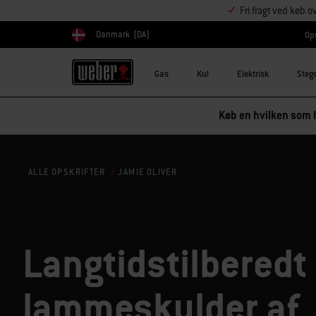
Fri fragt ved køb o
Danmark
(DA)
Ops
Vælg land
Gas
Kul
Elektrisk
Steg
Køb en hvilken som h
JAMIE OLIVER
ALLE OPSKRIFTER
Langtidstilberedt
lammeskulder af