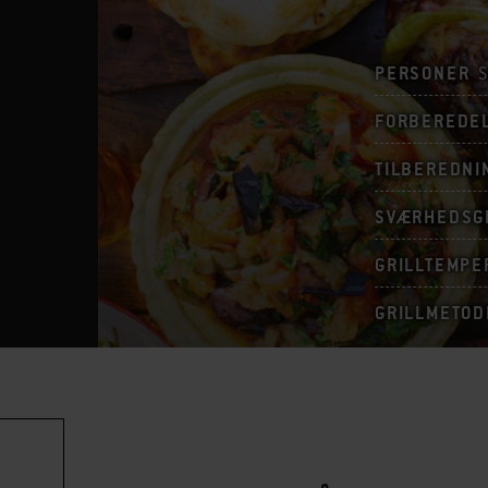
PERSONER
S
FORBEREDE
TILBEREDNI
SVÆRHEDSG
GRILLTEMPE
GRILLMETOD