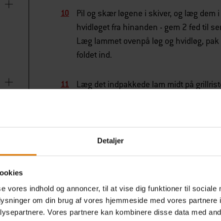
Pil og skær løgene i skiver, og læg dem 
hvidløget fra hinanden - gem 2 fed til 
Læg lammet ovenpå løg og hvidløg, pak de
foldet ind.
Læg det indpakkede lam midt på grillriste
slow i 4 timer og 30 min., eller indtil d
tjekke ved hjælp af et termometer eller 
og juster varmen om nødvendigt.
Detaljer
Læg efter 2 timer de hele tomater på en 
af grillristene ved lav varme i 1 time, el
ookies
og lad dem køle af sammen med aubergin
se vores indhold og annoncer, til at vise dig funktioner til sociale
oplysninger om din brug af vores hjemmeside med vores partnere i
Drys persille og halve mynteblade over, p
ysepartnere. Vores partnere kan kombinere disse data med andr