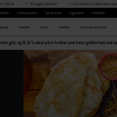
ver 500 kr
30-dages returret*
Kundeservice åben man-tors
krifter
Grillinspiration
Tips & tricks
E-gavekort
Grillfinder
eplade
Træpille
Smart
Tilbehør
Grillkurser & Events
elst grill, og få 10 % rabat på et hvilket som helst grillbetræk ved