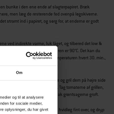
i en bunke i den ene ende af slagterpapiret. Bræk
senere, men læg de resterende fed ovenpå løgskiverne.
t stramt ind i papiret, og sørg for, at enderne er godt
ne ved indirekte varme, luk låget, og tilbered det low &
et er helt mørt, og kernetemperaturen er 90°C. Det kan du
en temperaturføler. Kontrollér temperaturen hvert 30. min.,
Om
grillbakke, gnid dem let med olie og gril dem på højre side
ler indtil de begynder at sprække. Tag tomaterne af grillen,
erne på et stort skærebræt. Hak grøntsagerne groft.
 medier og til at analysere
nden for sociale medier,
il og riv det ene resterende fed hvidløg fint over, og dryp
e oplysninger, du har givet