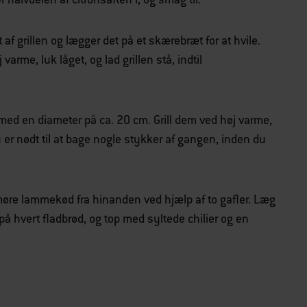
 af grillen og lægger det på et skærebræt for at hvile.
 varme, luk låget, og lad grillen stå, indtil
 med en diameter på ca. 20 cm. Grill dem ved høj varme,
Du er nødt til at bage nogle stykker af gangen, inden du
et møre lammekød fra hinanden ved hjælp af to gafler. Læg
 på hvert fladbrød, og top med syltede chilier og en