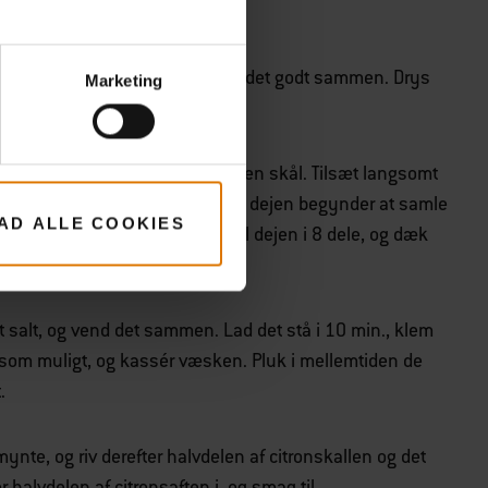
ele herligheden groft, og bland det godt sammen. Drys
Marketing
Kom mel og en knivspids salt i en skål. Tilsæt langsomt
odt ved hjælp af en gaffel. Når dejen begynder at samle
LAD ALLE COOKIES
ndtil den bliver blød og glat. Del dejen i 8 dele, og dæk
 bruge den.
idt salt, og vend det sammen. Lad det stå i 10 min., klem
som muligt, og kassér væsken. Pluk i mellemtiden de
.
te, og riv derefter halvdelen af citronskallen og det
r halvdelen af citronsaften i, og smag til.