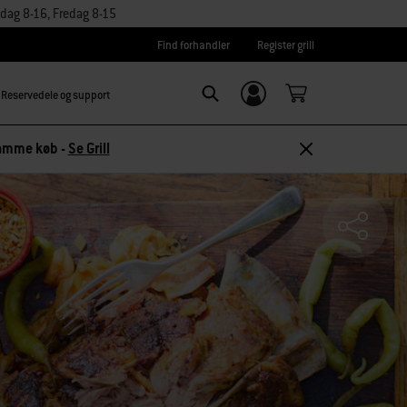
dag 8-16, Fredag 8-15
Find forhandler
Register grill
Reservedele og support
Log ind/
SEARCH
tilmeld dig
 samme køb -
Se Grill