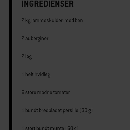
INGREDIENSER
2 kg lammeskulder, med ben
2 auberginer
2 løg
1 helt hvidløg
6 store modne tomater
1 bundt bredbladet persille (30 g)
1 stort bundt mynte (60 g)