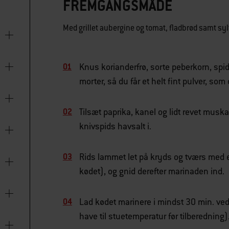
FREMGANGSMÅDE
Med grillet aubergine og tomat, fladbrød samt syl
Knus korianderfrø, sorte peberkorn, sp
morter, så du får et helt fint pulver, som
Tilsæt paprika, kanel og lidt revet muska
knivspids havsalt i.
Rids lammet let på kryds og tværs med 
kødet), og gnid derefter marinaden ind.
Lad kødet marinere i mindst 30 min. ved 
have til stuetemperatur før tilberedning)