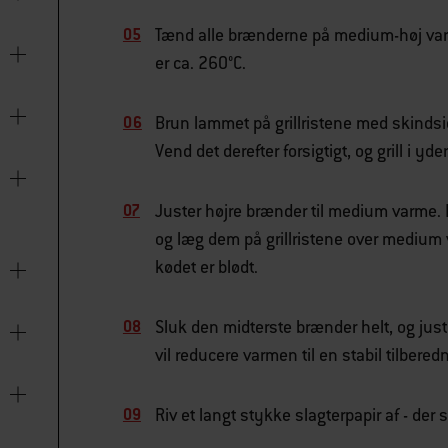
Tænd alle brænderne på medium-høj varme,
er ca. 260°C.
Brun lammet på grillristene med skindside
Vend det derefter forsigtigt, og grill i yd
Juster højre brænder til medium varme. P
og læg dem på grillristene over medium va
kødet er blødt.
Sluk den midterste brænder helt, og just
vil reducere varmen til en stabil tilber
Riv et langt stykke slagterpapir af - der 