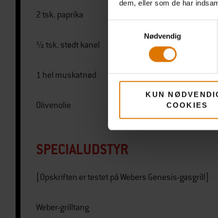
dem, eller som de har indsaml
2 tsk. paprika
Samtykkevalg
Nødvendig
½ tsk. stødt kanel
1 hel muskatnød
KUN NØDVENDI
Olivenolie
COOKIES
SPECIALUDSTYR
[Opskriften er testet på Webers Genesis-gasgrill]
Weber-grilltang