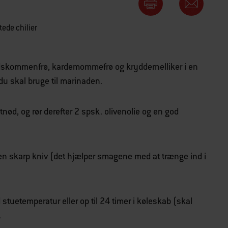
tede chilier
idskommenfrø, kardemommefrø og kryddernelliker i en
 du skal bruge til marinaden.
tnød, og rør derefter 2 spsk. olivenolie og en god
en skarp kniv (det hjælper smagene med at trænge ind i
stuetemperatur eller op til 24 timer i køleskab (skal
.