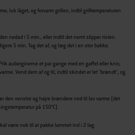
 luk låget, og forvarm grillen, indtil grilltemperaturen
n nedad i 5 min., eller indtil det nemt slipper risten.
erligere 5 min. Tag det af, og læg det i en stor bakke.
rik auberginerne et par gange med en gaffel eller kniv,
rme. Vend dem af og til, indtil skindet er let "brændt", og
er den venstre og højre brændere ned til lav varme (det
edningstemperatur på 150°C).
skal være nok til at pakke lammet ind i 2 lag.