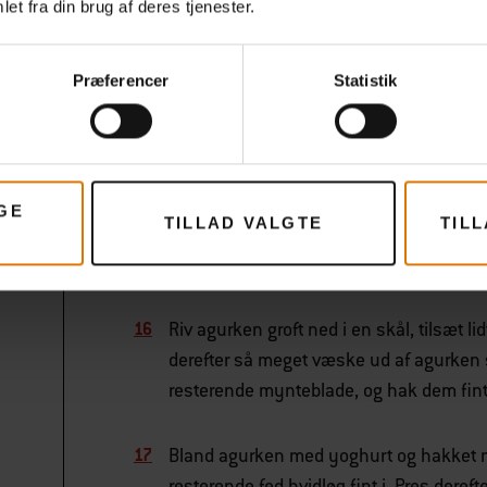
et fra din brug af deres tjenester.
med 2 spsk. ekstra jomfruolivenolie.
Drys det meste af dukkahen over, hak h
Præferencer
Statistik
derefter resten af dukkahen over.
Gå nu i gang med dejen til fladbrødene. 
350 ml vand, mens du blander det hele g
GE
TILLAD VALGTE
TIL
sig, ælter du den på en melet overflade, i
den med et fugtigt klæde, indtil du skal
Riv agurken groft ned i en skål, tilsæt l
derefter så meget væske ud af agurken 
resterende mynteblade, og hak dem fint
Bland agurken med yoghurt og hakket myn
resterende fed hvidløg fint i. Pres derefte