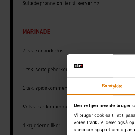
Syltede grønne chilier, til servering
MARINADE
2 tsk. korianderfrø
1 tsk. sorte peberkorn
Samtykke
1 tsk. spidskommenfrø
Denne hjemmeside bruger c
¼ tsk. kardemommefrø
Vi bruger cookies til at tilpas
vores trafik. Vi deler også 
4 kryddernelliker
annonceringspartnere og anal