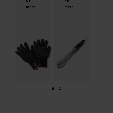
Se
Se
mere
mere