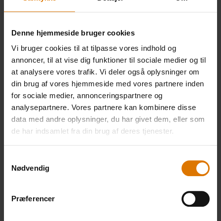
100 g halloumi
2 stilke basilikum
Denne hjemmeside bruger cookies
Vi bruger cookies til at tilpasse vores indhold og
annoncer, til at vise dig funktioner til sociale medier og til
1 tsk. olivenolie
at analysere vores trafik. Vi deler også oplysninger om
din brug af vores hjemmeside med vores partnere inden
½ citron
for sociale medier, annonceringspartnere og
analysepartnere. Vores partnere kan kombinere disse
data med andre oplysninger, du har givet dem, eller som
sort peber
de har indsamlet fra din brug af deres tjenester.
Samtykkevalg
Nødvendig
[Opskriften er testet på Webers Master-
Touch-kulgrill]
Præferencer
Weber-grilltang