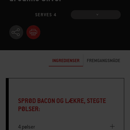
SERVES 4
INGREDIENSER
FREMGANGSMÅDE
SPRØD BACON OG LÆKRE, STEGTE
PØLSER:
4 pølser