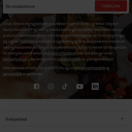
TILMELD NU
Din emailadresse
Ja tak, tilmeld mig nyhedsbreve fra Weber-Stephen Nordic og Weber-Stephen
Deutschland GmbH og modtag Webers bedste grillopskrifter, information om nye
produkter, kommende events samt forbrugerundersøgelser ud fra de oplysninger,
jeg afgiver i forbindelse med denne registrering og for at analysere min interaktion
med nyhedsbrevet ved brug af analyseværktøjer. Du kan til enhver tid tilbagekalde
dit samtykke ved at klikke på
afmeld nyhedsbrev
eller ved at bruge vores
kontaktformular
. Læs venligst vores
privatlivspolitik
for yderligere detaljer.
Dette websted er beskyttet af reCAPTCHA, og Googles
privatlivspolitik
og
servicevilkår
er gældende.
Virksomhed