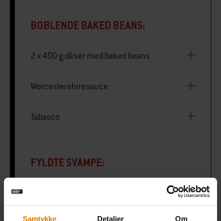
BOBLENDE BAKED BEANS:
2 x 400 g dåser med baked beans
Worcestershiresauce
Tabasco
FYLDTE SVAMPE:
4 portobello-svampe
Samtykke
Detaljer
Om